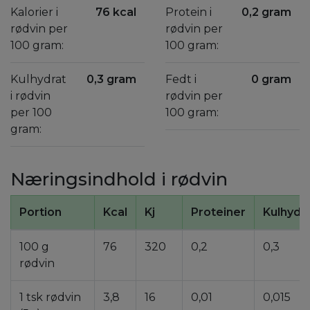
Kalorier i
76 kcal
Protein i
0,2 gram
rødvin per
rødvin per
100 gram:
100 gram:
Kulhydrat
0,3 gram
Fedt i
0 gram
i rødvin
rødvin per
per 100
100 gram:
gram:
Næringsindhold i rødvin
Portion
Kcal
Kj
Proteiner
Kulhydr
100 g
76
320
0,2
0,3
rødvin
1 tsk rødvin
3,8
16
0,01
0,015