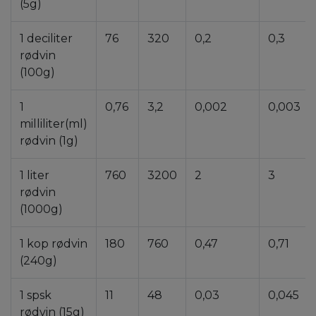
(5g)
1 deciliter
76
320
0,2
0,3
rødvin
(100g)
1
0,76
3,2
0,002
0,003
milliliter(ml)
rødvin (1g)
1 liter
760
3200
2
3
rødvin
(1000g)
1 kop rødvin
180
760
0,47
0,71
(240g)
1 spsk
11
48
0,03
0,045
rødvin (15g)