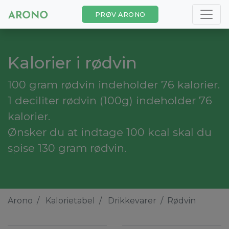
PRØV ARONO
Kalorier i rødvin
100 gram rødvin indeholder 76 kalorier.
1 deciliter rødvin (100g) indeholder 76
kalorier.
Ønsker du at indtage 100 kcal skal du
spise 130 gram rødvin.
Arono
Kalorietabel
Drikkevarer
Rødvin