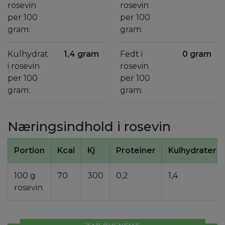
rosevin
rosevin
per 100
per 100
gram:
gram:
Kulhydrat
1,4 gram
Fedt i
0 gram
i rosevin
rosevin
per 100
per 100
gram:
gram:
Næringsindhold i rosevin
Portion
Kcal
Kj
Proteiner
Kulhydrater
100 g
70
300
0,2
1,4
rosevin