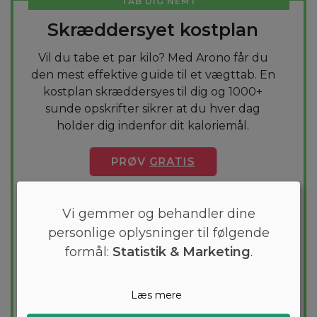
TAB DIG NEMT
Skræddersyet kostplan
Vil du tabe et par kilo? Med Arono får du
den mest effektive guide til et vægttab. En
kostplan skræddersyes til dig og 1000+
sunde opskrifter sikrer at du hver dag
holder dig indenfor dit kaloriemål.
PRØV
GRATIS
Vi gemmer og behandler dine
personlige oplysninger til følgende
formål:
Statistik & Marketing
.
Læs mere