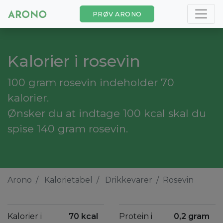
PRØV ARONO
Kalorier i rosevin
100 gram rosevin indeholder 70
kalorier.
Ønsker du at indtage 100 kcal skal du
spise 140 gram rosevin.
Arono
Kalorietabel
Drikkevarer
Rosevin
Kalorier i
70 kcal
Protein i
0,2 gram