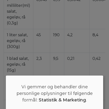
milliliter(ml)
salat,
egeløv, rå
(0,3g)
1 liter salat,
45
190
4,2
8,4
egeløv, rå
(300g)
1 blad salat,
2,3
9,5
0,21
0,42
egeløv, rå
(15g)
1 kop salat,
11
45
1
2
Vi gemmer og behandler dine
egeløv, rå
personlige oplysninger til følgende
(72g)
formål:
Statistik & Marketing
.
1 spsk salat,
0,67
2,8
0,063
0,13