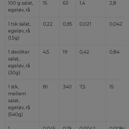
100 g salat,
15
63
1,4
2,8
egeløv, rå
1 tsk salat,
0,22
0,95
0,021
0,042
egeløv, rå
(1,5g)
1 deciliter
4,5
19
0,42
0,84
salat,
egeløv, rå
(30g)
1 stk,
81
340
7,5
15
mellem
salat,
egeløv, rå
(540g)
1
0,045
0,19
0,0042
0,0084