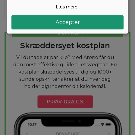
egeløv, rå
Læs mere
(4,5g)
Accepter
TAB DIG NEMT
Skræddersyet kostplan
Vil du tabe et par kilo? Med Arono får du
den mest effektive guide til et vægttab. En
kostplan skræddersyes til dig og 1000+
sunde opskrifter sikrer at du hver dag
holder dig indenfor dit kaloriemål.
PRØV
GRATIS