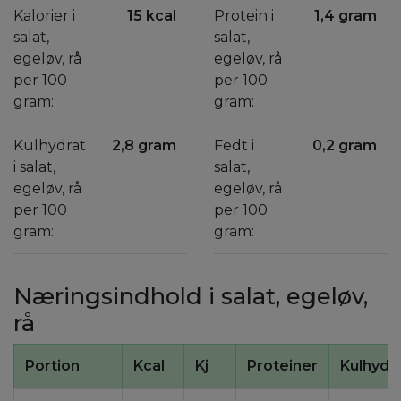
Kalorier i
15 kcal
Protein i
1,4 gram
salat,
salat,
egeløv, rå
egeløv, rå
per 100
per 100
gram:
gram:
Kulhydrat
2,8 gram
Fedt i
0,2 gram
i salat,
salat,
egeløv, rå
egeløv, rå
per 100
per 100
gram:
gram:
Næringsindhold i salat, egeløv,
rå
Portion
Kcal
Kj
Proteiner
Kulhydr