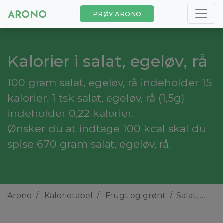
PRØV ARONO
Kalorier i salat, egeløv, rå
100 gram salat, egeløv, rå indeholder 15
kalorier. 1 tsk salat, egeløv, rå (1,5g)
indeholder 0,22 kalorier.
Ønsker du at indtage 100 kcal skal du
spise 670 gram salat, egeløv, rå.
Arono
Kalorietabel
Frugt og grønt
Salat, egeløv, rå