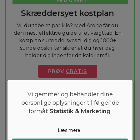
TAB DIG NEMT
Skræddersyet kostplan
Vil du tabe et par kilo? Med Arono får du
den mest effektive guide til et vægttab. En
kostplan skræddersyes til dig og 1000+
sunde opskrifter sikrer at du hver dag
holder dig indenfor dit kaloriemål.
PRØV
GRATIS
Vi gemmer og behandler dine
personlige oplysninger til følgende
formål:
Statistik & Marketing
.
Læs mere