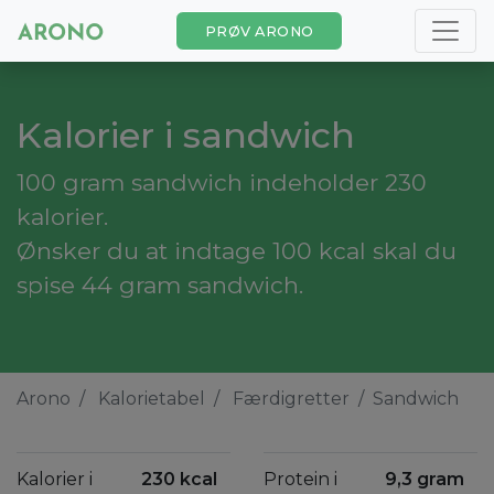
PRØV ARONO
Kalorier i sandwich
100 gram sandwich indeholder 230
kalorier.
Ønsker du at indtage 100 kcal skal du
spise 44 gram sandwich.
Arono
Kalorietabel
Færdigretter
Sandwich
Kalorier i
230 kcal
Protein i
9,3 gram