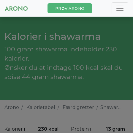
PRØV ARONO
Kalorier i shawarma
100 gram shawarma indeholder 230
kalorier.
Ønsker du at indtage 100 kcal skal du
spise 44 gram shawarma.
Arono
Kalorietabel
Færdigretter
Shawarma
Kalorier i
230 kcal
Protein i
13 gram