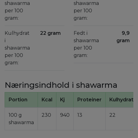
shawarma
shawarma
per 100
per 100
gram:
gram:
Kulhydrat
22 gram
Fedt i
9,9
i
shawarma
gram
shawarma
per 100
per 100
gram:
gram:
Næringsindhold i shawarma
Portion
Kcal
Kj
Proteiner
Kulhydrate
100 g
230
940
13
22
shawarma