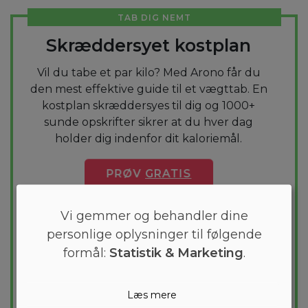
TAB DIG NEMT
Skræddersyet kostplan
Vil du tabe et par kilo? Med Arono får du
den mest effektive guide til et vægttab. En
kostplan skræddersyes til dig og 1000+
sunde opskrifter sikrer at du hver dag
holder dig indenfor dit kaloriemål.
PRØV
GRATIS
Vi gemmer og behandler dine
personlige oplysninger til følgende
formål:
Statistik & Marketing
.
Læs mere