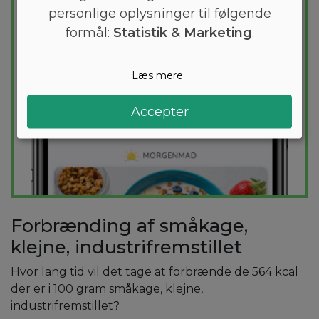
PRØV
GRATIS
personlige oplysninger til følgende
formål:
Statistik & Marketing
.
Læs mere
Accepter
Forbrænding af småkage,
klejne, industrifremstillet
Hvor lang tid vil det tage at forbrænde de 564 kcal
der er i 100 gram småkage, klejne,
industrifremstillet?