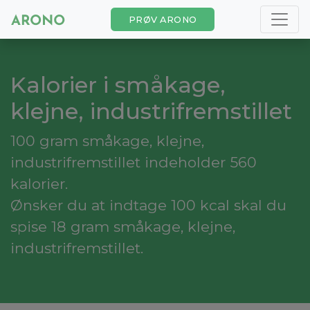
PRØV ARONO
Kalorier i småkage,
klejne, industrifremstillet
100 gram småkage, klejne,
industrifremstillet indeholder 560
kalorier.
Ønsker du at indtage 100 kcal skal du
spise 18 gram småkage, klejne,
industrifremstillet.