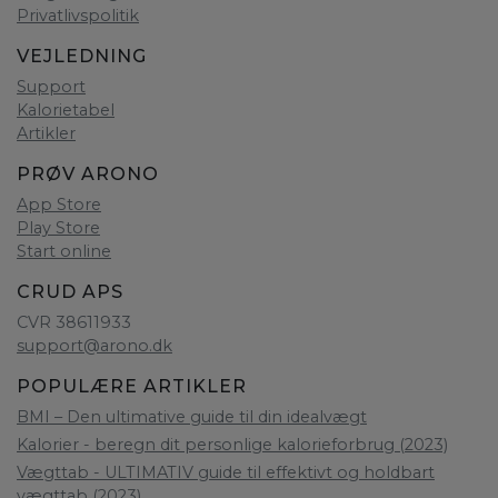
Privatlivspolitik
VEJLEDNING
Support
Kalorietabel
Artikler
PRØV ARONO
App Store
Play Store
Start online
CRUD APS
CVR 38611933
support@arono.dk
POPULÆRE ARTIKLER
BMI – Den ultimative guide til din idealvægt
Kalorier - beregn dit personlige kalorieforbrug (2023)
Vægttab - ULTIMATIV guide til effektivt og holdbart
vægttab (2023)