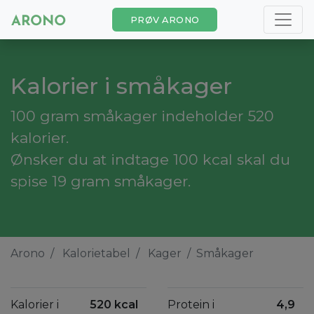
PRØV ARONO
Kalorier i småkager
100 gram småkager indeholder 520
kalorier.
Ønsker du at indtage 100 kcal skal du
spise 19 gram småkager.
Arono
Kalorietabel
Kager
Småkager
Kalorier i
520 kcal
Protein i
4,9