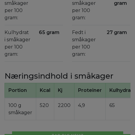
småkager
småkager
gram
per 100
per 100
gram:
gram:
Kulhydrat
65 gram
Fedt i
27 gram
i småkager
småkager
per 100
per 100
gram:
gram:
Næringsindhold i småkager
Portion
Kcal
Kj
Proteiner
Kulhydrat
100 g
520
2200
4,9
65
småkager