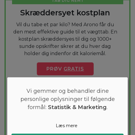
TAB DIG NEMT
Skræddersyet kostplan
Vil du tabe et par kilo? Med Arono får du
den mest effektive guide til et vægttab. En
kostplan skræddersyes til dig og 1000+
sunde opskrifter sikrer at du hver dag
holder dig indenfor dit kaloriemål.
PRØV
GRATIS
Vi gemmer og behandler dine
personlige oplysninger til følgende
formål:
Statistik & Marketing
.
Læs mere