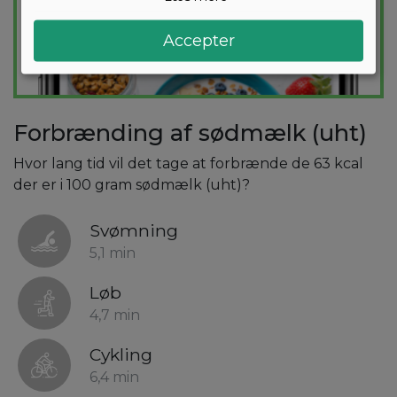
Accepter
Forbrænding af sødmælk (uht)
Hvor lang tid vil det tage at forbrænde de 63 kcal
der er i 100 gram sødmælk (uht)?
Svømning
5,1 min
Løb
4,7 min
Cykling
6,4 min