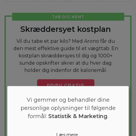
TAB DIG NEMT
Skræddersyet kostplan
Vil du tabe et par kilo? Med Arono får du
den mest effektive guide til et vægttab. En
kostplan skræddersyes til dig og 1000+
sunde opskrifter sikrer at du hver dag
holder dig indenfor dit kaloriemål.
PRØV
GRATIS
Vi gemmer og behandler dine
personlige oplysninger til følgende
formål:
Statistik & Marketing
.
Læs mere