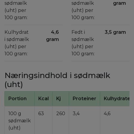
sødmælk
sødmælk
gram
(uht) per
(uht) per
100 gram:
100 gram:
Kulhydrat
4,6
Fedt i
3,5 gram
i sødmælk
gram
sødmælk
(uht) per
(uht) per
100 gram:
100 gram:
Næringsindhold i sødmælk
(uht)
Portion
Kcal
Kj
Proteiner
Kulhydrater
100 g
63
260
3,4
4,6
sødmælk
(uht)