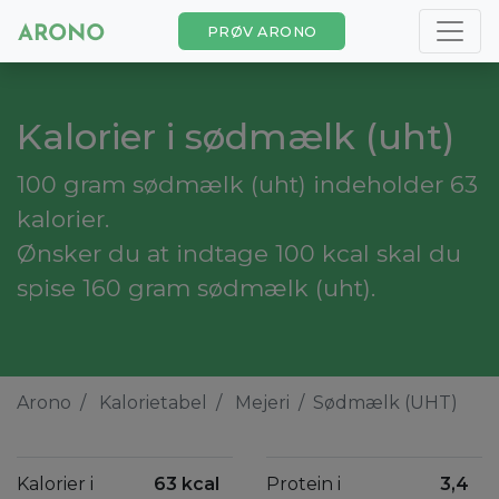
PRØV ARONO
Kalorier i sødmælk (uht)
100 gram sødmælk (uht) indeholder 63
kalorier.
Ønsker du at indtage 100 kcal skal du
spise 160 gram sødmælk (uht).
Arono
Kalorietabel
Mejeri
Sødmælk (UHT)
Kalorier i
63 kcal
Protein i
3,4