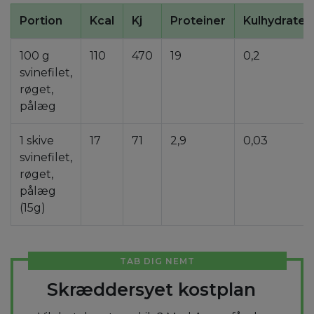
Portion
Kcal
Kj
Proteiner
Kulhydrater
100 g
110
470
19
0,2
svinefilet,
røget,
pålæg
1 skive
17
71
2,9
0,03
svinefilet,
røget,
pålæg
(15g)
TAB DIG NEMT
Skræddersyet kostplan