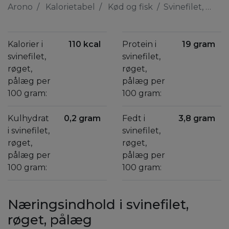
Arono
Kalorietabel
Kød og fisk
Svinefilet, røget, pålæg
Kalorier i
110 kcal
Protein i
19 gram
svinefilet,
svinefilet,
røget,
røget,
pålæg per
pålæg per
100 gram:
100 gram:
Kulhydrat
0,2 gram
Fedt i
3,8 gram
i svinefilet,
svinefilet,
røget,
røget,
pålæg per
pålæg per
100 gram:
100 gram:
Næringsindhold i svinefilet,
røget, pålæg