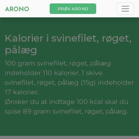
PRØV ARONO
Kalorier i svinefilet, røget,
pålæg
100 gram svinefilet, røget, pålæg
indeholder 110 kalorier. 1 skive
svinefilet, røget, pålæg (15g) indeholder
17 kalorier.
Ønsker du at indtage 100 kcal skal du
spise 89 gram svinefilet, røget, pålæg.