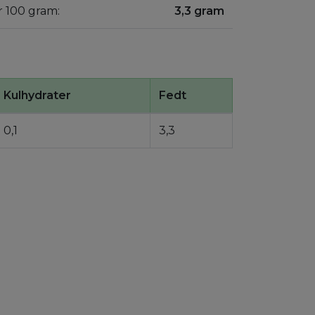
r 100 gram:
3,3 gram
Kulhydrater
Fedt
0,1
3,3