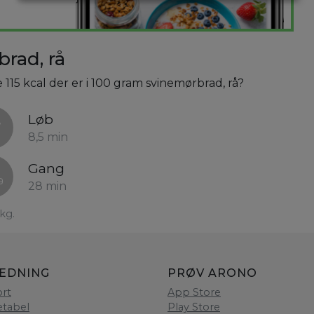
rad, rå
 115 kcal der er i 100 gram svinemørbrad, rå?
Løb
8,5 min
Gang
28 min
kg.
LEDNING
PRØV ARONO
rt
App Store
etabel
Play Store