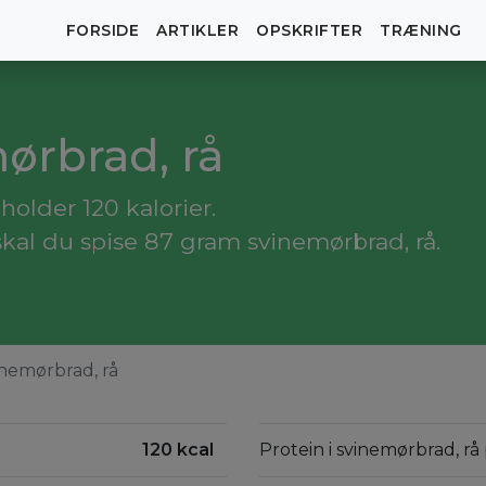
FORSIDE
ARTIKLER
OPSKRIFTER
TRÆNING
mørbrad, rå
older 120 kalorier.
skal du spise 87 gram svinemørbrad, rå.
nemørbrad, rå
120 kcal
Protein i svinemørbrad, rå