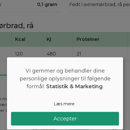
:
0,1 gram
Fedt i svinemørbrad, rå pe
rbrad, rå
Kcal
Kj
Proteiner
120
480
21
Vi gemmer og behandler dine
personlige oplysninger til følgende
formål:
Statistik & Marketing
.
en mest
Læs mere
kræddersyes til
ver dag holder
Accepter