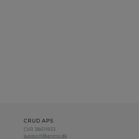
CRUD APS
CVR 38611933
support@arono.dk