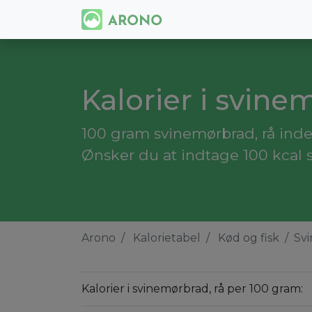
Kalorier i svine
100 gram svinemørbrad, rå indeh
Ønsker du at indtage 100 kcal 
Arono
Kalorietabel
Kød og fisk
Svi
Kalorier i svinemørbrad, rå per 100 gram: