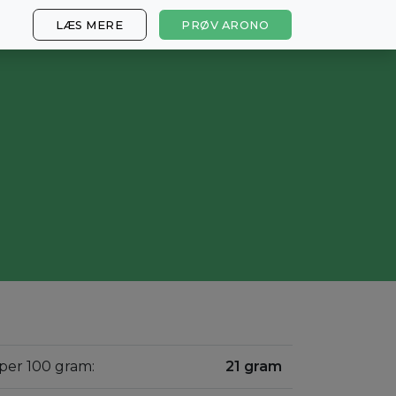
LÆS MERE
PRØV ARONO
 per 100 gram:
21 gram