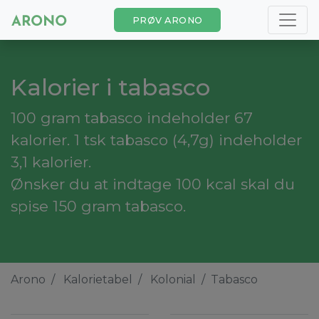
PRØV ARONO
Kalorier i tabasco
100 gram tabasco indeholder 67
kalorier. 1 tsk tabasco (4,7g) indeholder
3,1 kalorier.
Ønsker du at indtage 100 kcal skal du
spise 150 gram tabasco.
Arono
Kalorietabel
Kolonial
Tabasco