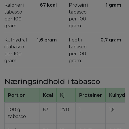
Kalorier i
67 kcal
Protein i
1 gram
tabasco
tabasco
per 100
per 100
gram:
gram:
Kulhydrat
1,6 gram
Fedt i
0,7 gram
i tabasco
tabasco
per 100
per 100
gram:
gram:
Næringsindhold i tabasco
Portion
Kcal
Kj
Proteiner
Kulhydr
100 g
67
270
1
1,6
tabasco