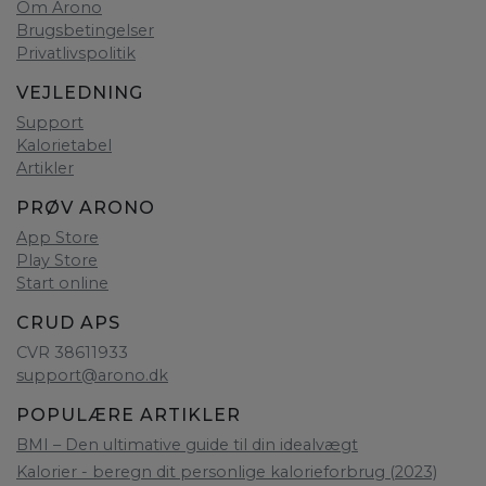
Om Arono
Brugsbetingelser
Privatlivspolitik
VEJLEDNING
Support
Kalorietabel
Artikler
PRØV ARONO
App Store
Play Store
Start online
CRUD APS
CVR 38611933
support@arono.dk
POPULÆRE ARTIKLER
BMI – Den ultimative guide til din idealvægt
Kalorier - beregn dit personlige kalorieforbrug (2023)