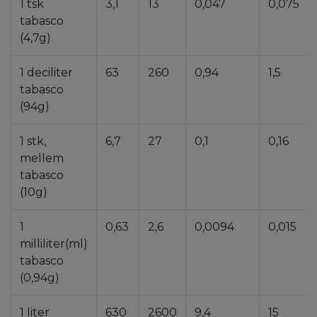
1 tsk
3,1
13
0,047
0,075
tabasco
(4,7g)
1 deciliter
63
260
0,94
1,5
tabasco
(94g)
1 stk,
6,7
27
0,1
0,16
mellem
tabasco
(10g)
1
0,63
2,6
0,0094
0,015
milliliter(ml)
tabasco
(0,94g)
1 liter
630
2600
9,4
15