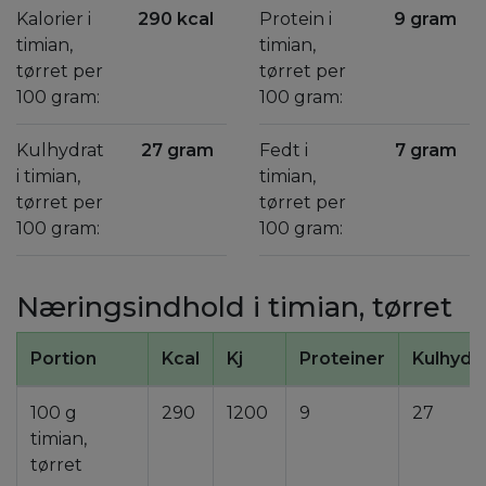
Kalorier i
290 kcal
Protein i
9 gram
timian,
timian,
tørret per
tørret per
100 gram:
100 gram:
Kulhydrat
27 gram
Fedt i
7 gram
i timian,
timian,
tørret per
tørret per
100 gram:
100 gram:
Næringsindhold i timian, tørret
Portion
Kcal
Kj
Proteiner
Kulhydr
100 g
290
1200
9
27
timian,
tørret