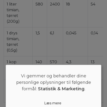
1 liter
580
2400
18
54
timian,
tørret
(200g)
1 drys
1,5
6,1
0,045
0,14
timian,
tørret
(0,5g)
1 kop
140
570
4,3
13
timian,
tørret (47g)
Vi gemmer og behandler dine
personlige oplysninger til følgende
1 spsk
8,7
36
0,27
0,81
formål:
Statistik & Marketing
.
timian,
tørret (3g)
Læs mere