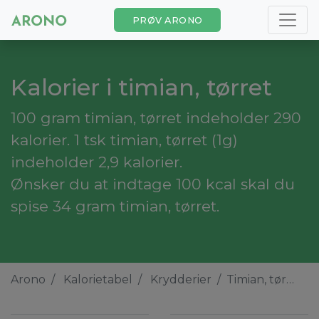
PRØV ARONO
Kalorier i timian, tørret
100 gram timian, tørret indeholder 290
kalorier. 1 tsk timian, tørret (1g)
indeholder 2,9 kalorier.
Ønsker du at indtage 100 kcal skal du
spise 34 gram timian, tørret.
Arono
Kalorietabel
Krydderier
Timian, tørret