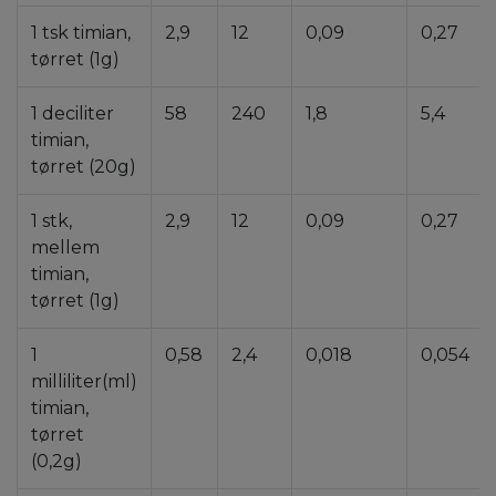
1 tsk timian,
2,9
12
0,09
0,27
tørret (1g)
1 deciliter
58
240
1,8
5,4
timian,
tørret (20g)
1 stk,
2,9
12
0,09
0,27
mellem
timian,
tørret (1g)
1
0,58
2,4
0,018
0,054
milliliter(ml)
timian,
tørret
(0,2g)