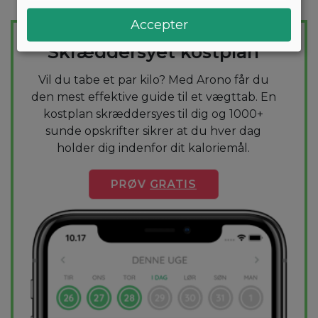
Accepter
TAB DIG NEMT
Skræddersyet kostplan
Vil du tabe et par kilo? Med Arono får du
den mest effektive guide til et vægttab. En
kostplan skræddersyes til dig og 1000+
sunde opskrifter sikrer at du hver dag
holder dig indenfor dit kaloriemål.
PRØV
GRATIS