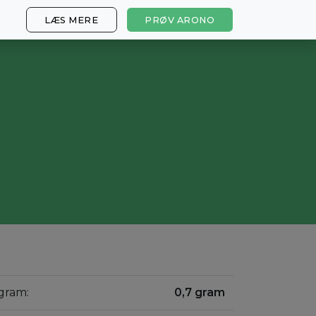
LÆS MERE
PRØV ARONO
 gram:
0,7 gram