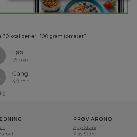
e 20 kcal der er i 100 gram tomater?
Løb
1,5 min
Gang
4,9 min
kg.
LEDNING
PRØV ARONO
rt
App Store
etabel
Play Store