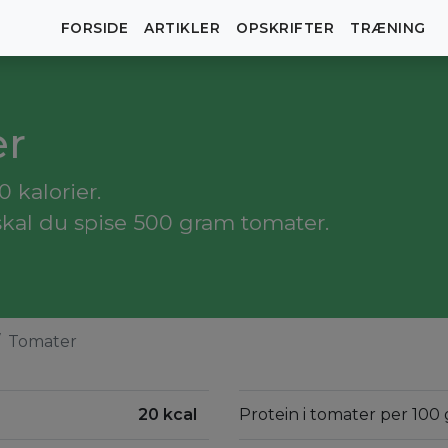
FORSIDE
ARTIKLER
OPSKRIFTER
TRÆNING
er
 kalorier.
skal du spise 500 gram tomater.
Tomater
20 kcal
Protein i tomater per 100