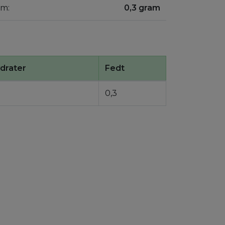
am:
0,3 gram
drater
Fedt
0,3