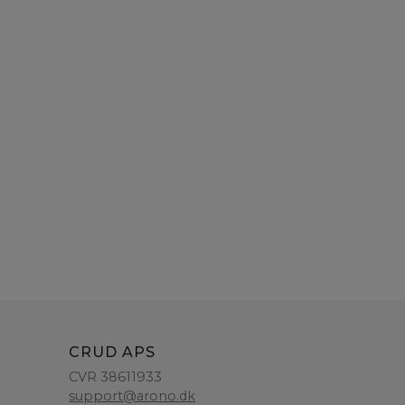
CRUD APS
CVR 38611933
support@arono.dk