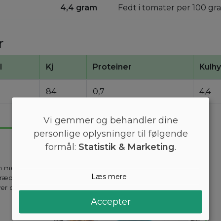
4,4 gram
Fedt i tomater per 100 gr
r
l
Kj
Proteiner
Kulhy
84
0,7
4,4
Vi gemmer og behandler dine
personlige oplysninger til følgende
formål:
Statistik & Marketing
.
en mest
Læs mere
kræddersyes til
ver dag holder
Accepter