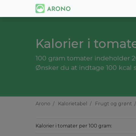
Kalorier i tomat
100 gram tomater indeholder 20
Ønsker du at indtage 100 kcal 
Arono
Kalorietabel
Frugt og grønt
Kalorier i tomater per 100 gram: