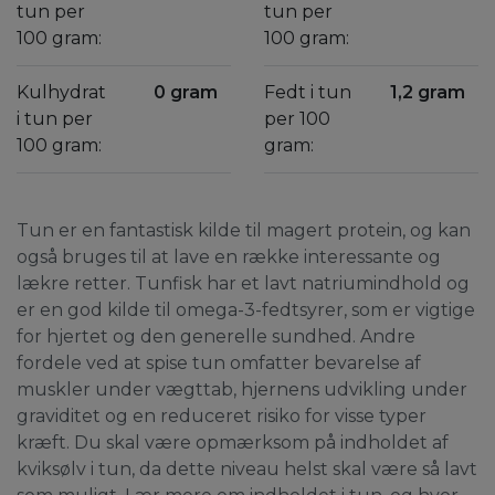
tun per
tun per
100 gram:
100 gram:
Kulhydrat
0 gram
Fedt i tun
1,2 gram
i tun per
per 100
100 gram:
gram:
Tun er en fantastisk kilde til magert protein, og kan
også bruges til at lave en række interessante og
lækre retter. Tunfisk har et lavt natriumindhold og
er en god kilde til omega-3-fedtsyrer, som er vigtige
for hjertet og den generelle sundhed. Andre
fordele ved at spise tun omfatter bevarelse af
muskler under vægttab, hjernens udvikling under
graviditet og en reduceret risiko for visse typer
kræft. Du skal være opmærksom på indholdet af
kviksølv i tun, da dette niveau helst skal være så lavt