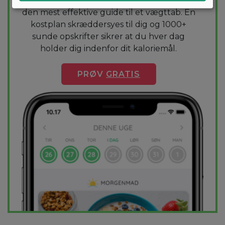
Vil du tabe et par kilo? Med Arono får du
den mest effektive guide til et vægttab. En
kostplan skræddersyes til dig og 1000+
sunde opskrifter sikrer at du hver dag
holder dig indenfor dit kaloriemål.
PRØV
GRATIS