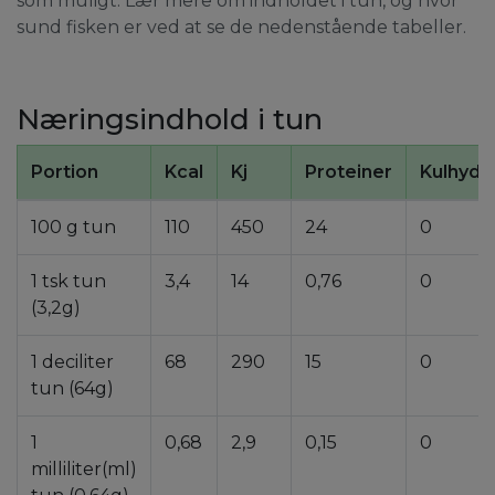
som muligt. Lær mere om indholdet i tun, og hvor
sund fisken er ved at se de nedenstående tabeller.
Næringsindhold i tun
Portion
Kcal
Kj
Proteiner
Kulhydr
100 g tun
110
450
24
0
1 tsk tun
3,4
14
0,76
0
(3,2g)
1 deciliter
68
290
15
0
tun (64g)
1
0,68
2,9
0,15
0
milliliter(ml)