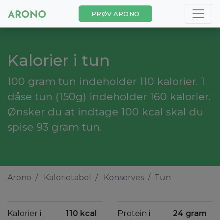
PRØV ARONO
Kalorier i tun
100 gram tun indeholder 110 kalorier. 1
dåse tun (150g) indeholder 160 kalorier.
Ønsker du at indtage 100 kcal skal du
spise 93 gram tun.
Arono
Kalorietabel
Konserves
Tun
Kalorier i
110 kcal
Protein i
24 gram