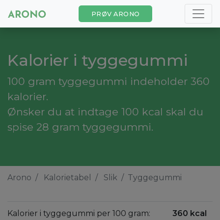
PRØV ARONO
Kalorier i tyggegummi
100 gram tyggegummi indeholder 360
kalorier.
Ønsker du at indtage 100 kcal skal du
spise 28 gram tyggegummi.
Arono
Kalorietabel
Slik
Tyggegummi
Kalorier i tyggegummi per 100 gram:
360 kcal