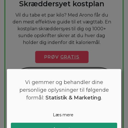
Skræddersyet kostplan
Vil du tabe et par kilo? Med Arono får du
den mest effektive guide til et vægttab. En
kostplan skræddersyes til dig og 1000+
sunde opskrifter sikrer at du hver dag
holder dig indenfor dit kaloriemål.
PRØV
GRATIS
Vi gemmer og behandler dine
personlige oplysninger til følgende
formål:
Statistik & Marketing
.
Læs mere