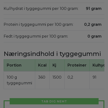
Kulhydrat i tyggegummi per 100 gram:
91 gram
Protein i tyggegummi per 100 gram:
0,2 gram
Fedt i tyggegummi per 100 gram:
0 gram
Næringsindhold i tyggegummi
Portion
Kcal
Kj
Proteiner
Kulhydr
100 g
360
1500
0,2
91
tyggegummi
TAB DIG NEMT