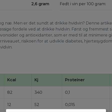
2,6 gram
Fedt i vin per 100 gram:
y og næ. Men er det sundt at drikke hvidvin? Denne artike
ge fordele ved at drikke hvidvin. Først og fremmest sk
flavonoider og antioxidanter, som er med til at minimere 
rniveauet, risikoen for at udvikle diabetes, hjertesy
vidvin.
Kcal
Kj
Proteiner
82
340
0,1
12
52
0,015