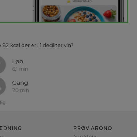
2 kcal der er i 1 deciliter vin?
Løb
6,1 min
Gang
20 min
kg.
LEDNING
PRØV ARONO
rt
App Store