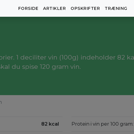
FORSIDE
ARTIKLER
OPSKRIFTER
TRÆNING
ier. 1 deciliter vin (100g) indeholder 82 kal
kal du spise 120 gram vin.
n
82 kcal
Protein i vin per 100 gram: