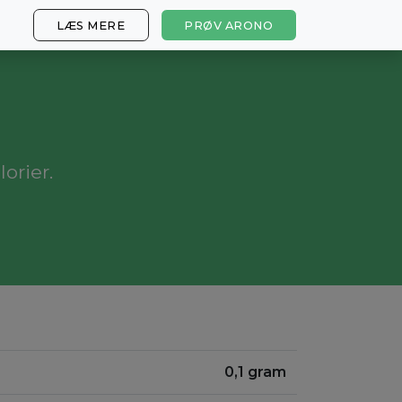
LÆS MERE
PRØV ARONO
orier.
0,1 gram