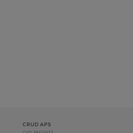
CRUD APS
CVR 38611933