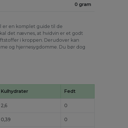
0 gram
l er en komplet guide til de
al det nævnes, at hvidvin er et godt
giftstoffer i kroppen. Derudover kan
gdomme og hjernesygdomme. Du bør dog
Kulhydrater
Fedt
2,6
0
0,39
0