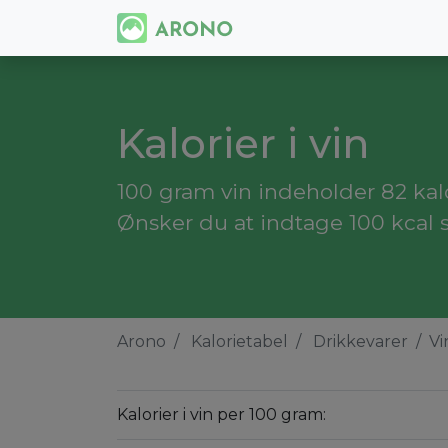
Kalorier i vin
100 gram vin indeholder 82 kalor
Ønsker du at indtage 100 kcal s
Arono
Kalorietabel
Drikkevarer
Vi
Kalorier i vin per 100 gram: