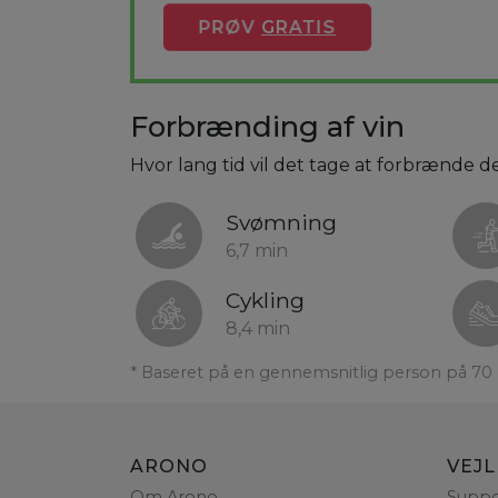
PRØV
GRATIS
Forbrænding af vin
Hvor lang tid vil det tage at forbrænde de 8
Svømning
6,7 min
Cykling
8,4 min
* Baseret på en gennemsnitlig person på 70 
ARONO
VEJ
Om Arono
Suppo