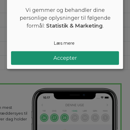
190
810
0,24
Vi gemmer og behandler dine
personlige oplysninger til følgende
820
3400
1
formål:
Statistik & Marketing
.
0,82
3,4
0,001
Læs mere
82
340
0,1
Accepter
4,1
17
0,005
en mest
kræddersyes til
ver dag holder