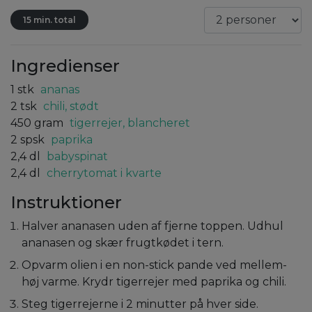
15 min. total
Ingredienser
1
stk
ananas
2
tsk
chili, stødt
450
gram
tigerrejer, blancheret
2
spsk
paprika
2,4
dl
babyspinat
2,4
dl
cherrytomat i kvarte
Instruktioner
Halver ananasen uden af fjerne toppen. Udhul
ananasen og skær frugtkødet i tern.
Opvarm olien i en non-stick pande ved mellem-
høj varme. Krydr tigerrejer med paprika og chili.
Steg tigerrejerne i 2 minutter på hver side.