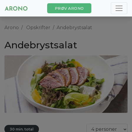
PRØV ARONO
Arono
Opskrifter
Andebrystsalat
Andebrystsalat
30 min. total