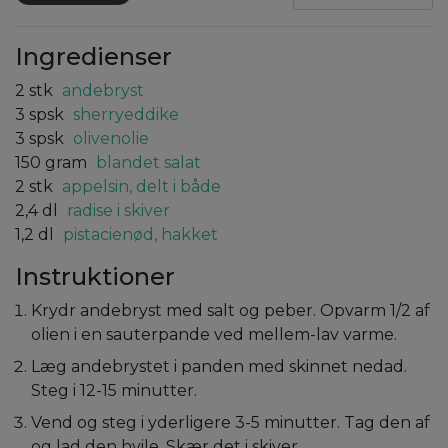
Ingredienser
2
stk
andebryst
3
spsk
sherryeddike
3
spsk
olivenolie
150
gram
blandet salat
2
stk
appelsin, delt i både
2,4
dl
radise i skiver
1,2
dl
pistacienød, hakket
Instruktioner
Krydr andebryst med salt og peber. Opvarm 1/2 af
olien i en sauterpande ved mellem-lav varme.
Læg andebrystet i panden med skinnet nedad.
Steg i 12-15 minutter.
Vend og steg i yderligere 3-5 minutter. Tag den af
og lad den hvile. Skær det i skiver.