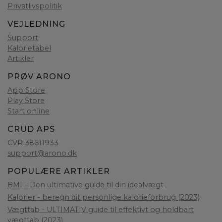
Privatlivspolitik
VEJLEDNING
Support
Kalorietabel
Artikler
PRØV ARONO
App Store
Play Store
Start online
CRUD APS
CVR 38611933
support@arono.dk
POPULÆRE ARTIKLER
BMI – Den ultimative guide til din idealvægt
Kalorier - beregn dit personlige kalorieforbrug (2023)
Vægttab - ULTIMATIV guide til effektivt og holdbart
vægttab (2023)