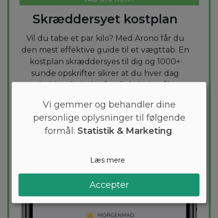
Skræddersyet kostplan
Vil du tabe et par kilo? Med Arono får du
den mest effektive guide til et vægttab. En
kostplan skræddersyes til dig og 1000+
sunde opskrifter sikrer at du hver dag
holder dig indenfor dit kaloriemål.
Vi gemmer og behandler dine
PRØV
GRATIS
personlige oplysninger til følgende
formål:
Statistik & Marketing
.
Læs mere
Accepter