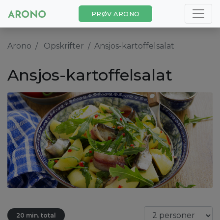
PRØV ARONO
Arono
Opskrifter
Ansjos-kartoffelsalat
Ansjos-kartoffelsalat
20 min. total