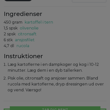
Ingredienser
450
gram
kartoffel i tern
1,5
spsk
olivenolie
2
spsk
citronsaft
6
stk
ansjosfilet
4,7
dl
rucola
Instruktioner
Læg kartoflerne i en dampkoger og kog i 10-12
minutter. Læg dem i en dyb tallerken.
Pisk olie, citronsaft og ansjoser sammen. Bland
rucola med kartoflerne, dryp dressingen ud over
og vend. Værsgo!
TAB DIG NEMT