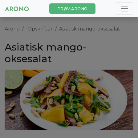
PRØV ARONO
Arono
Opskrifter
Asiatisk mango-oksesalat
Asiatisk mango-
oksesalat