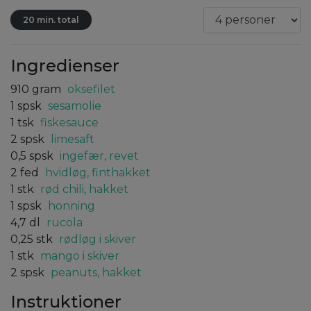
20 min. total
Ingredienser
910
gram
oksefilet
1
spsk
sesamolie
1
tsk
fiskesauce
2
spsk
limesaft
0,5
spsk
ingefær, revet
2
fed
hvidløg, finthakket
1
stk
rød chili, hakket
1
spsk
honning
4,7
dl
rucola
0,25
stk
rødløg i skiver
1
stk
mango i skiver
2
spsk
peanuts, hakket
Instruktioner