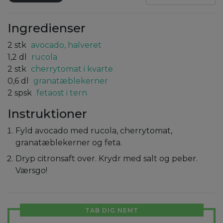
Ingredienser
2
stk
avocado, halveret
1,2
dl
rucola
2
stk
cherrytomat i kvarte
0,6
dl
granatæblekerner
2
spsk
fetaost i tern
Instruktioner
Fyld avocado med rucola, cherrytomat,
granatæblekerner og feta.
Dryp citronsaft over. Krydr med salt og peber.
Værsgo!
TAB DIG NEMT