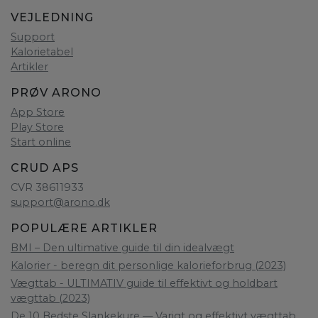
VEJLEDNING
Support
Kalorietabel
Artikler
PRØV ARONO
App Store
Play Store
Start online
CRUD APS
CVR 38611933
support@arono.dk
POPULÆRE ARTIKLER
BMI – Den ultimative guide til din idealvægt
Kalorier - beregn dit personlige kalorieforbrug (2023)
Vægttab - ULTIMATIV guide til effektivt og holdbart
vægttab (2023)
De 10 Bedste Slankekure — Varigt og effektivt vægttab