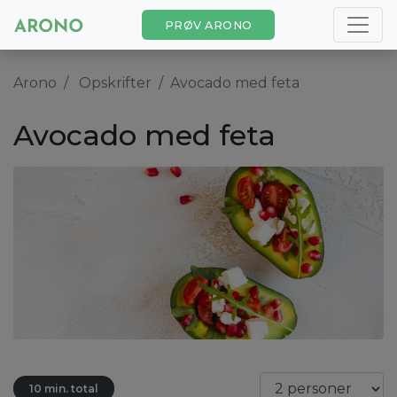
PRØV ARONO
Arono
Opskrifter
Avocado med feta
Avocado med feta
10 min. total