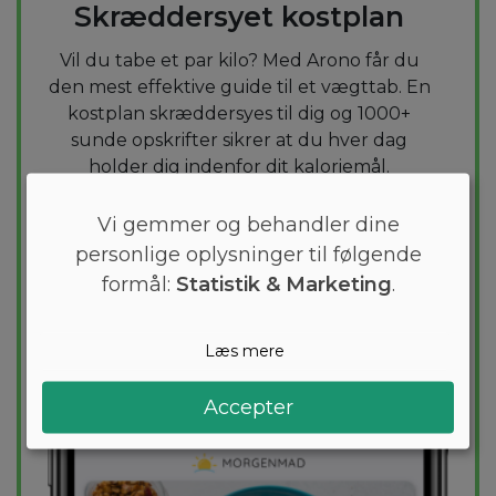
Skræddersyet kostplan
Vil du tabe et par kilo? Med Arono får du
den mest effektive guide til et vægttab. En
kostplan skræddersyes til dig og 1000+
sunde opskrifter sikrer at du hver dag
holder dig indenfor dit kaloriemål.
Vi gemmer og behandler dine
PRØV
GRATIS
personlige oplysninger til følgende
formål:
Statistik & Marketing
.
Læs mere
Accepter