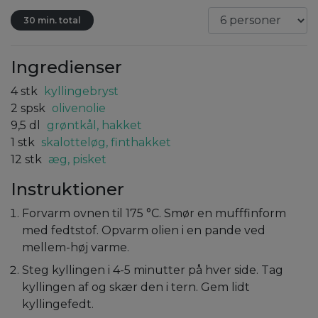
30 min. total
Ingredienser
4
stk
kyllingebryst
2
spsk
olivenolie
9,5
dl
grøntkål, hakket
1
stk
skalotteløg, finthakket
12
stk
æg, pisket
Instruktioner
Forvarm ovnen til 175 °C. Smør en mufffinform
med fedtstof. Opvarm olien i en pande ved
mellem-høj varme.
Steg kyllingen i 4-5 minutter på hver side. Tag
kyllingen af og skær den i tern. Gem lidt
kyllingefedt.