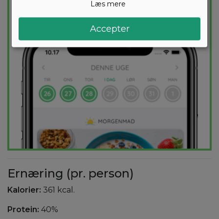
Læs mere
PRØV
GRATIS
Accepter
Ernæring (pr. person)
Kalorier:
361 kcal.
Protein:
40%