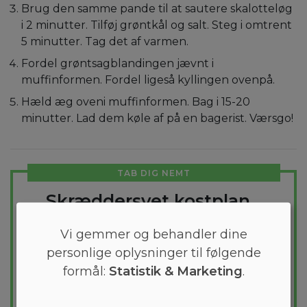
Brug den samme pande til at sautere skalotteløg
i 2 minutter. Tilføj grøntkål og salt. Steg i omtrent
5 minutter. Tag det af varmen.
Fordel grøntsagblandingen jævnt i
muffinformen. Fordel ligeså kyllingen ovenpå.
Hæld æg oveni muffinformen. Bag i 15-20
minutter. Lad dem køle af på en bagerist. Værsgo!
TAB DIG NEMT
Skræddersyet kostplan
Vil du tabe et par kilo? Med Arono får du
Vi gemmer og behandler dine
den mest effektive guide til et vægttab. En
personlige oplysninger til følgende
kostplan skræddersyes til dig og 1000+
formål:
Statistik & Marketing
.
sunde opskrifter sikrer at du hver dag
holder dig indenfor dit kaloriemål.