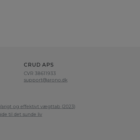
CRUD APS
CVR 38611933
support@arono.dk
arigt og effektivt vægttab (2023)
de til det sunde liv