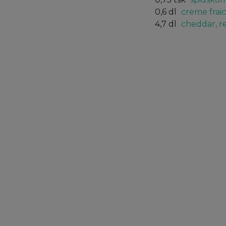
0,6
dl
creme frai
4,7
dl
cheddar, r