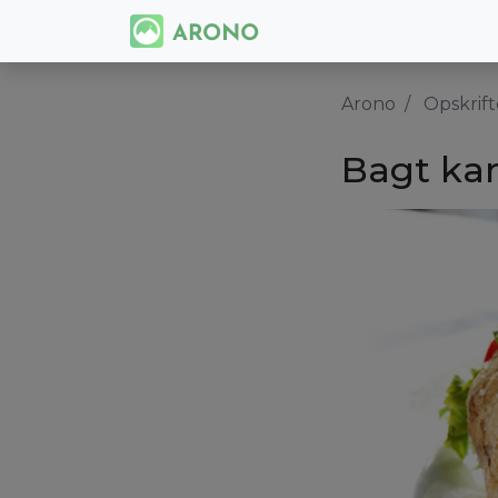
Arono
Opskrift
Bagt kar