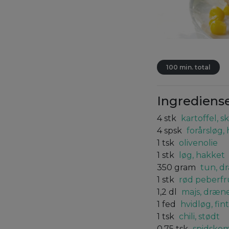
100 min. total
Ingrediens
4
stk
kartoffel, 
4
spsk
forårsløg,
1
tsk
olivenolie
1
stk
løg, hakket
350
gram
tun, d
1
stk
rød peberfru
1,2
dl
majs, dræn
1
fed
hvidløg, fi
1
tsk
chili, stødt
0,75
tsk
spidsko