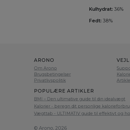
Kulhydrat:
36%
Fedt:
38%
ARONO
VEJ
Om Arono
Suppo
Brugsbetingelser
Kalori
Privatlivspolitik
Artikl
POPULÆRE ARTIKLER
BMI – Den ultimative guide til din idealvægt
Kalorier - beregn dit personlige kalorieforbru
Vægttab - ULTIMATIV guide til effektivt og h
© Arono, 2026