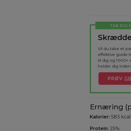
TAB DIG 
Skrædde
Vil du tabe et p
effektive guide 
til dig og 1000+ 
holder dig indenf
PRØV
GR
Ernæring (p
Kalorier:
583 kcal
Protein:
25%