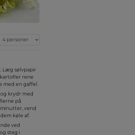
. Læg sølvpapir
kartofler rene
e med en gaffel.
m og krydr med
flerne på
 minutter, vend
 dem køle af.
ande ved
og steg i