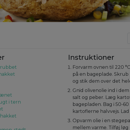
er
Instruktioner
skrubbet
Forvarm ovnen til 220 °C
 hakket
på en bageplade. Skrub 
og stik dem over det hel
Gnid olivenolie ind i de
rænet
salt og peber. Læg karto
gt i tern
bagepladen. Bag i 50-60
et
kartoflerne halvvejs. Lad
nthakket
Opvarm olie i en stegep
mellem varme. Tilføj løg 
mmen, stødt