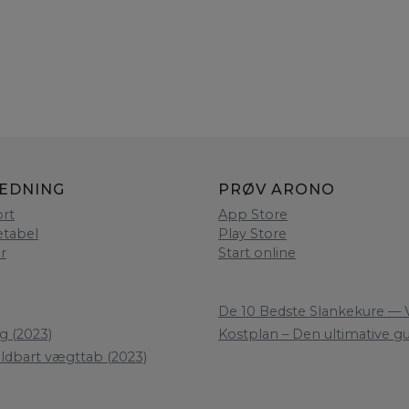
LEDNING
PRØV ARONO
rt
App Store
etabel
Play Store
er
Start online
De 10 Bedste Slankekure — V
g (2023)
Kostplan – Den ultimative gui
oldbart vægttab (2023)