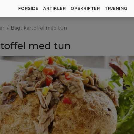
FORSIDE
ARTIKLER
OPSKRIFTER
TRÆNING
er
Bagt kartoffel med tun
toffel med tun