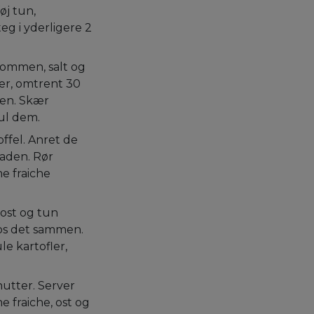
øj tun,
eg i yderligere 2
dskommen, salt og
ter, omtrent 30
men. Skær
ul dem.
fel. Anret de
laden. Rør
e fraiche
j ost og tun
mos det sammen.
le kartofler,
nutter. Server
fraiche, ost og