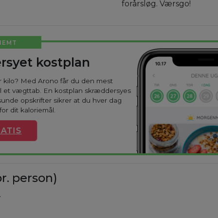
forårsløg. Værsgo!
NEMT
rsyet kostplan
ar kilo? Med Arono får du den mest
til et vægttab. En kostplan skræddersyes
sunde opskrifter sikrer at du hver dag
or dit kaloriemål.
ATIS
r. person)
.