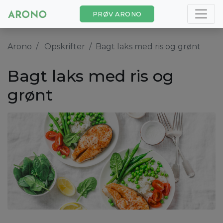
PRØV ARONO
Arono
Opskrifter
Bagt laks med ris og grønt
Bagt laks med ris og
grønt