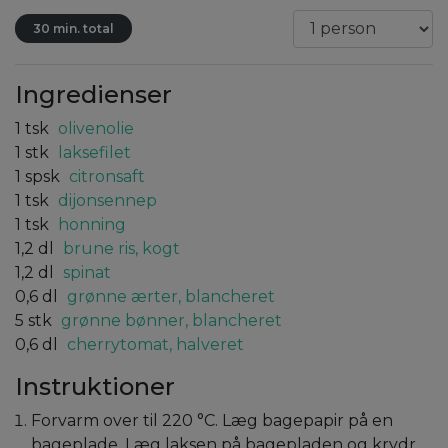
30 min. total
Ingredienser
1
tsk
olivenolie
1
stk
laksefilet
1
spsk
citronsaft
1
tsk
dijonsennep
1
tsk
honning
1,2
dl
brune ris, kogt
1,2
dl
spinat
0,6
dl
grønne ærter, blancheret
5
stk
grønne bønner, blancheret
0,6
dl
cherrytomat, halveret
Instruktioner
Forvarm over til 220 °C. Læg bagepapir på en
bageplade. Læg laksen på bagepladen og krydr