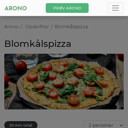
PRØV ARONO
Arono
Opskrifter
Blomkålspizza
Blomkålspizza
50 min. total