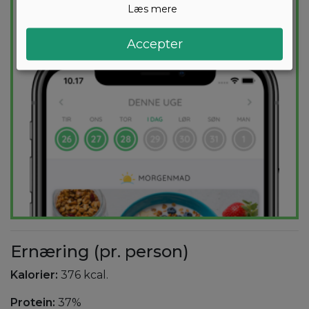
Læs mere
PRØV
GRATIS
Accepter
Ernæring (pr. person)
Kalorier:
376 kcal.
Protein:
37%