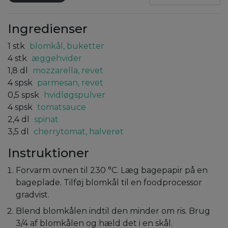
Ingredienser
1
stk
blomkål, buketter
4
stk
æggehvider
1,8
dl
mozzarella, revet
4
spsk
parmesan, revet
0,5
spsk
hvidløgspulver
4
spsk
tomatsauce
2,4
dl
spinat
3,5
dl
cherrytomat, halveret
Instruktioner
Forvarm ovnen til 230 °C. Læg bagepapir på en
bageplade. Tilføj blomkål til en foodprocessor
gradvist.
Blend blomkålen indtil den minder om ris. Brug
3/4 af blomkålen og hæld det i en skål.