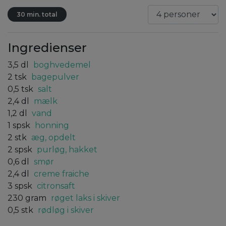
30 min. total
Ingredienser
3,5
dl
boghvedemel
2
tsk
bagepulver
0,5
tsk
salt
2,4
dl
mælk
1,2
dl
vand
1
spsk
honning
2
stk
æg, opdelt
2
spsk
purløg, hakket
0,6
dl
smør
2,4
dl
creme fraiche
3
spsk
citronsaft
230
gram
røget laks i skiver
0,5
stk
rødløg i skiver