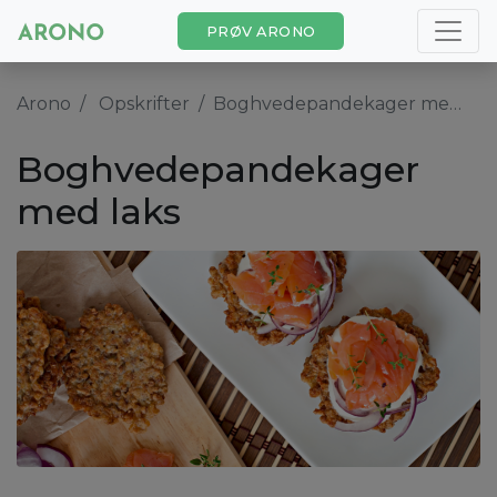
PRØV ARONO
Arono
Opskrifter
Boghvedepandekager med laks
Boghvedepandekager
med laks