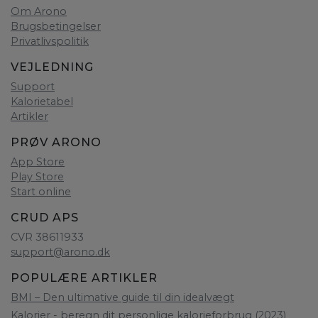
Om Arono
Brugsbetingelser
Privatlivspolitik
VEJLEDNING
Support
Kalorietabel
Artikler
PRØV ARONO
App Store
Play Store
Start online
CRUD APS
CVR 38611933
support@arono.dk
POPULÆRE ARTIKLER
BMI – Den ultimative guide til din idealvægt
Kalorier - beregn dit personlige kalorieforbrug (2023)