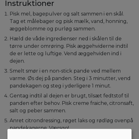
Instruktioner
Pisk mel, bagepulver og salt sammen i en skål.
Tag et målebager og pisk mælk, vand, honning,
æggeblomme og purløg sammen.
Hæld de våde ingredienser ned i skålen til de
tørre under omrøring. Pisk æggehviderne indtil
de er lette og luftige. Vend æggehviden ind i
dejen.
Smelt smør i en non-stick pande ved mellem
varme. Øs dej på panden. Steg i 3 minutter, vend
pandekagen og steg i yderligere 1 minut.
Gentag indtil al dejen er brugt, tilsæt fedtstof til
panden efter behov. Pisk creme fraiche, citronsaft,
salt og peber sammen.
Anret citrondressing, røget laks og rødløg ovenpå
pandekagerne. Værsgo!