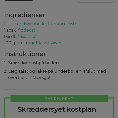
Ingredienser
1
stk
sandwichbolle, fuldkorn, ristet
1
spsk
flødeost
0,6
dl
frisé salat
100
gram
røget laks i skiver
Instruktioner
Smør flødeost på bollen.
Læg salat og lakse på underbollen, afslut med
overbollen. Værsgo!
TAB DIG NEMT
Skræddersyet kostplan