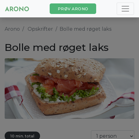
PRØV ARONO
Arono
Opskrifter
Bolle med røget laks
Bolle med røget laks
10 min. total