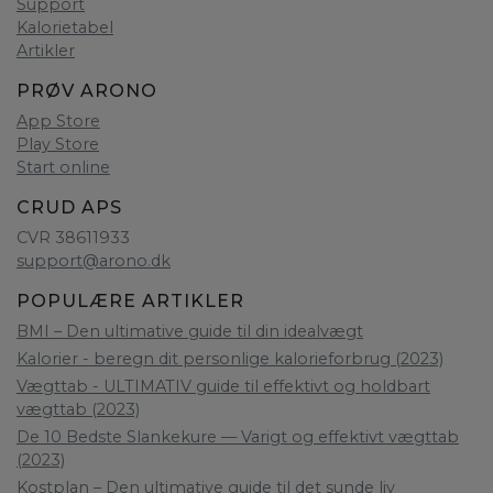
Support
Kalorietabel
Artikler
PRØV ARONO
App Store
Play Store
Start online
CRUD APS
CVR 38611933
support@arono.dk
POPULÆRE ARTIKLER
BMI – Den ultimative guide til din idealvægt
Kalorier - beregn dit personlige kalorieforbrug (2023)
Vægttab - ULTIMATIV guide til effektivt og holdbart
vægttab (2023)
De 10 Bedste Slankekure — Varigt og effektivt vægttab
(2023)
Kostplan – Den ultimative guide til det sunde liv