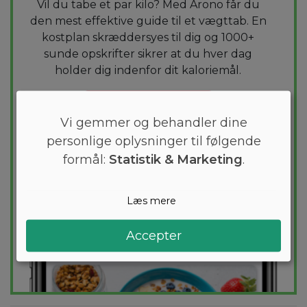
Vil du tabe et par kilo? Med Arono får du
den mest effektive guide til et vægttab. En
kostplan skræddersyes til dig og 1000+
sunde opskrifter sikrer at du hver dag
holder dig indenfor dit kaloriemål.
PRØV
GRATIS
Vi gemmer og behandler dine
personlige oplysninger til følgende
formål:
Statistik & Marketing
.
Læs mere
Accepter