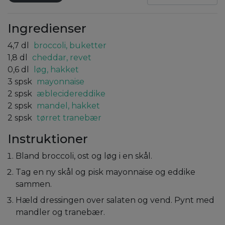
Ingredienser
4,7
dl
broccoli, buketter
1,8
dl
cheddar, revet
0,6
dl
løg, hakket
3
spsk
mayonnaise
2
spsk
æblecidereddike
2
spsk
mandel, hakket
2
spsk
tørret tranebær
Instruktioner
Bland broccoli, ost og løg i en skål.
Tag en ny skål og pisk mayonnaise og eddike
sammen.
Hæld dressingen over salaten og vend. Pynt med
mandler og tranebær.