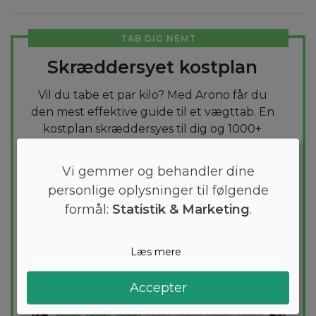
TAB DIG NEMT
Skræddersyet kostplan
Vil du tabe et par kilo? Med Arono får du
den mest effektive guide til et vægttab. En
kostplan skræddersyes til dig og 1000+
sunde opskrifter sikrer at du hver dag
holder dig indenfor dit kaloriemål.
Vi gemmer og behandler dine
personlige oplysninger til følgende
PRØV
GRATIS
formål:
Statistik & Marketing
.
Læs mere
Accepter