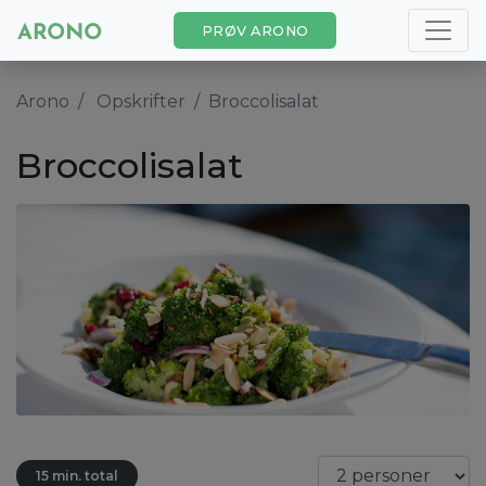
PRØV ARONO
Arono
Opskrifter
Broccolisalat
Broccolisalat
15 min. total