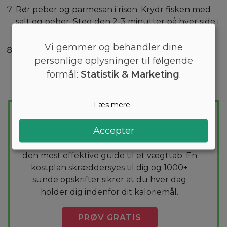
Rør peber og parmesan i risen. Krydr fisken med
salt og peber. Steg den 2-3 minutter på hver side i
en non-stick pande.
Vi gemmer og behandler dine
Server fisken ovenpå champignon-risottoen.
personlige oplysninger til følgende
Værsgo!
formål:
Statistik & Marketing
.
TAB DIG NEMT
Læs mere
Skræddersyet kostplan
Accepter
Vil du tabe et par kilo? Med Arono får du
den mest effektive guide til et vægttab. En
kostplan skræddersyes til dig og 1000+
sunde opskrifter sikrer at du hver dag
holder dig indenfor dit kaloriemål.
PRØV
GRATIS