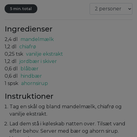
5 min. total
Ingredienser
2,4
dl
mandelmælk
1,2
dl
chiafrø
0,25
tsk
vanilje ekstrakt
1,2
dl
jordbær i skiver
0,6
dl
blåbær
0,6
dl
hindbær
1
spsk
ahornsirup
Instruktioner
Tag en skål og bland mandelmælk, chiafrø og
vanilje ekstrakt.
Lad dem stå i køleskab natten over. Tilsæt vand
efter behov. Server med bær og ahorn sirup.