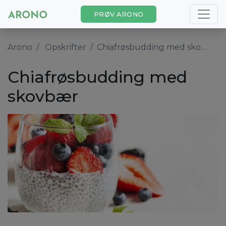
PRØV ARONO
Arono
Opskrifter
Chiafrøsbudding med skovbær
Chiafrøsbudding med
skovbær