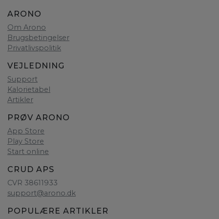
ARONO
Om Arono
Brugsbetingelser
Privatlivspolitik
VEJLEDNING
Support
Kalorietabel
Artikler
PRØV ARONO
App Store
Play Store
Start online
CRUD APS
CVR 38611933
support@arono.dk
POPULÆRE ARTIKLER