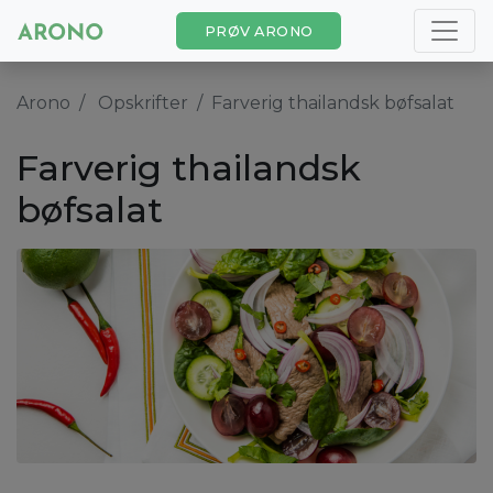
PRØV ARONO
Arono
Opskrifter
Farverig thailandsk bøfsalat
Farverig thailandsk
bøfsalat