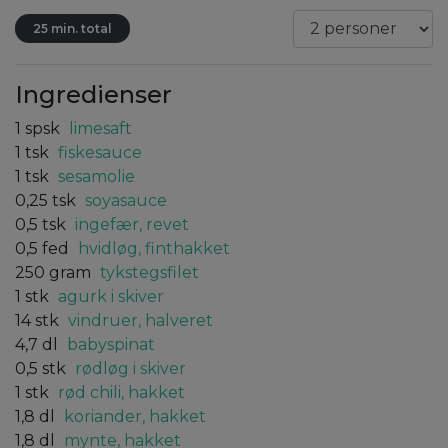
25 min. total
Ingredienser
1
spsk
limesaft
1
tsk
fiskesauce
1
tsk
sesamolie
0,25
tsk
soyasauce
0,5
tsk
ingefær, revet
0,5
fed
hvidløg, finthakket
250
gram
tykstegsfilet
1
stk
agurk i skiver
14
stk
vindruer, halveret
4,7
dl
babyspinat
0,5
stk
rødløg i skiver
1
stk
rød chili, hakket
1,8
dl
koriander, hakket
1,8
dl
mynte, hakket