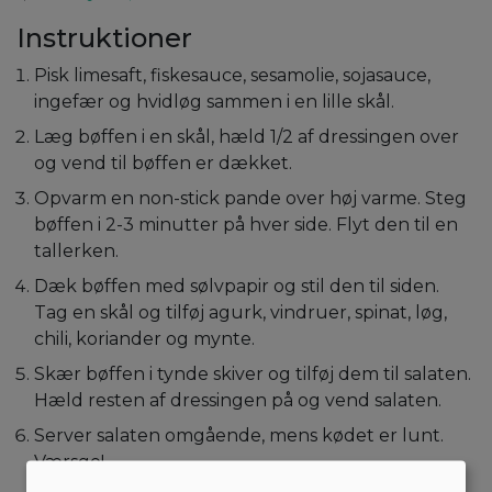
Instruktioner
Pisk limesaft, fiskesauce, sesamolie, sojasauce,
ingefær og hvidløg sammen i en lille skål.
Læg bøffen i en skål, hæld 1/2 af dressingen over
og vend til bøffen er dækket.
Opvarm en non-stick pande over høj varme. Steg
bøffen i 2-3 minutter på hver side. Flyt den til en
tallerken.
Dæk bøffen med sølvpapir og stil den til siden.
Tag en skål og tilføj agurk, vindruer, spinat, løg,
chili, koriander og mynte.
Skær bøffen i tynde skiver og tilføj dem til salaten.
Hæld resten af dressingen på og vend salaten.
Server salaten omgående, mens kødet er lunt.
Værsgo!