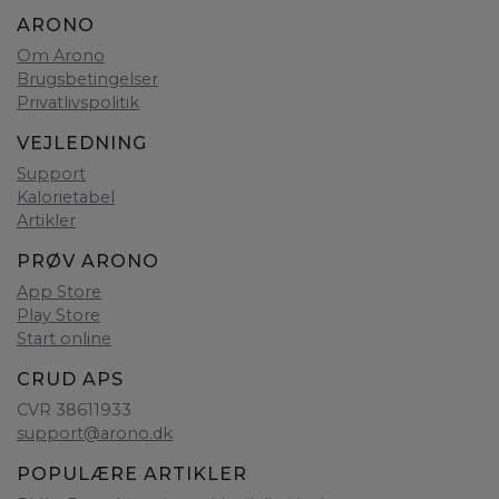
ARONO
Om Arono
Brugsbetingelser
Privatlivspolitik
VEJLEDNING
Support
Kalorietabel
Artikler
PRØV ARONO
App Store
Play Store
Start online
CRUD APS
CVR 38611933
support@arono.dk
POPULÆRE ARTIKLER