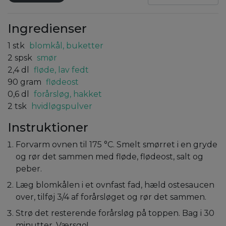
Ingredienser
1
stk
blomkål, buketter
2
spsk
smør
2,4
dl
fløde, lav fedt
90
gram
flødeost
0,6
dl
forårsløg, hakket
2
tsk
hvidløgspulver
Instruktioner
Forvarm ovnen til 175 °C. Smelt smørret i en gryde
og rør det sammen med fløde, flødeost, salt og
peber.
Læg blomkålen i et ovnfast fad, hæld ostesaucen
over, tilføj 3/4 af forårsløget og rør det sammen.
Strø det resterende forårsløg på toppen. Bag i 30
minutter. Værsgo!