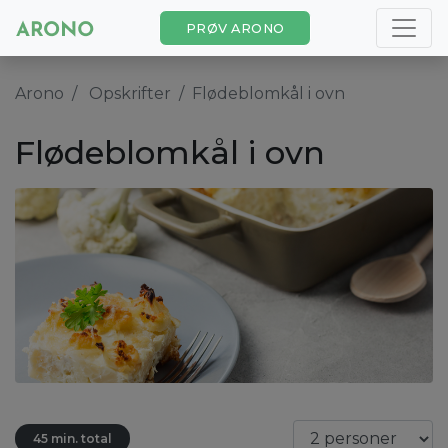
PRØV ARONO
Arono
Opskrifter
Flødeblomkål i ovn
Flødeblomkål i ovn
45 min. total