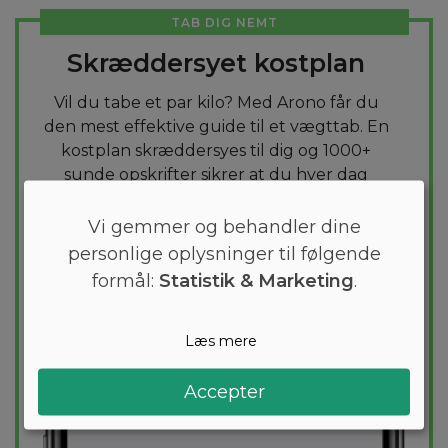
TAB DIG NEMT
Skræddersyet kostplan
Vil du tabe et par kilo? Med Arono får du
den mest effektive guide til et vægttab. En
kostplan skræddersyes til dig og 1000+
sunde opskrifter sikrer at du hver dag
holder dig indenfor dit kaloriemål.
Vi gemmer og behandler dine
PRØV
GRATIS
personlige oplysninger til følgende
formål:
Statistik & Marketing
.
Læs mere
Accepter