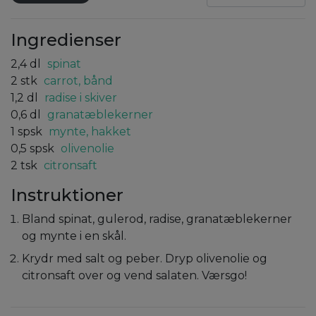
Ingredienser
2,4
dl
spinat
2
stk
carrot, bånd
1,2
dl
radise i skiver
0,6
dl
granatæblekerner
1
spsk
mynte, hakket
0,5
spsk
olivenolie
2
tsk
citronsaft
Instruktioner
Bland spinat, gulerod, radise, granatæblekerner
og mynte i en skål.
Krydr med salt og peber. Dryp olivenolie og
citronsaft over og vend salaten. Værsgo!