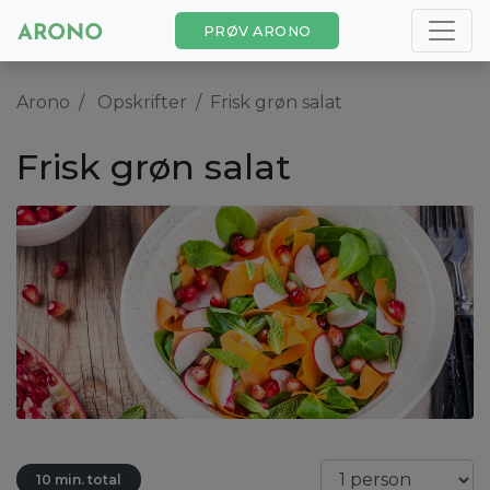
PRØV ARONO
Arono
Opskrifter
Frisk grøn salat
Frisk grøn salat
10 min. total