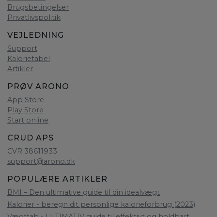
Brugsbetingelser
Privatlivspolitik
VEJLEDNING
Support
Kalorietabel
Artikler
PRØV ARONO
App Store
Play Store
Start online
CRUD APS
CVR 38611933
support@arono.dk
POPULÆRE ARTIKLER
BMI – Den ultimative guide til din idealvægt
Kalorier - beregn dit personlige kalorieforbrug (2023)
Vægttab - ULTIMATIV guide til effektivt og holdbart