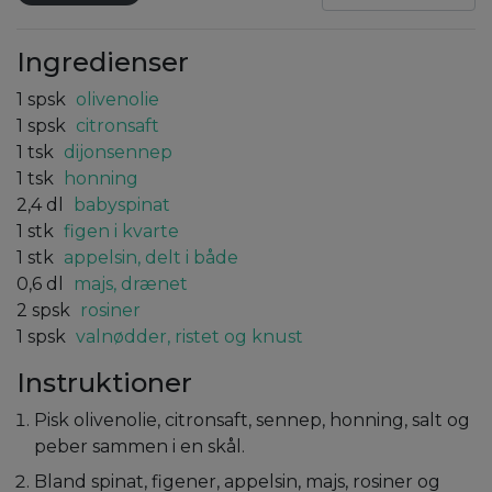
Ingredienser
1
spsk
olivenolie
1
spsk
citronsaft
1
tsk
dijonsennep
1
tsk
honning
2,4
dl
babyspinat
1
stk
figen i kvarte
1
stk
appelsin, delt i både
0,6
dl
majs, drænet
2
spsk
rosiner
1
spsk
valnødder, ristet og knust
Instruktioner
Pisk olivenolie, citronsaft, sennep, honning, salt og
peber sammen i en skål.
Bland spinat, figener, appelsin, majs, rosiner og