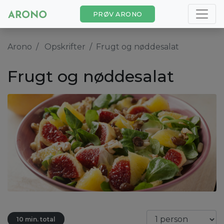
PRØV ARONO
Arono
Opskrifter
Frugt og nøddesalat
Frugt og nøddesalat
10 min. total