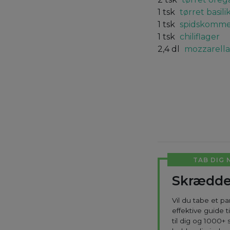
1
tsk
tørret basil
1
tsk
spidskomme
1
tsk
chiliflager
2,4
dl
mozzarella
TAB DIG 
Skrædde
Vil du tabe et p
effektive guide 
til dig og 1000+ 