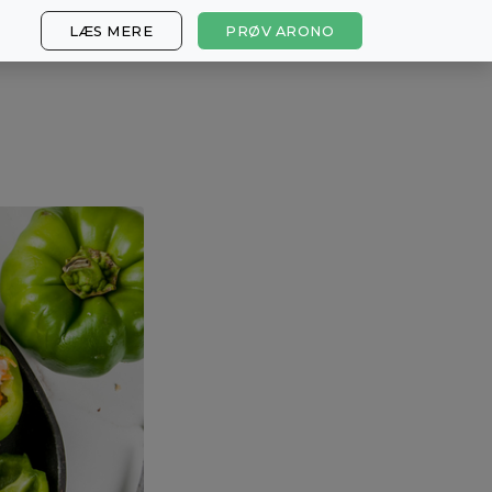
LÆS MERE
PRØV ARONO