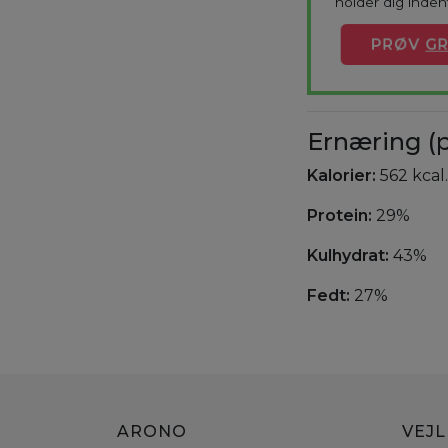
holder dig indenf
PRØV
GR
Ernæring (p
Kalorier:
562 kcal.
Protein:
29%
Kulhydrat:
43%
Fedt:
27%
ARONO
VEJ