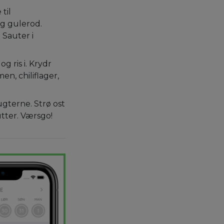
til
og gulerod.
 Sauter i
g ris i. Krydr
n, chiliflager,
gterne. Strø ost
tter. Værsgo!