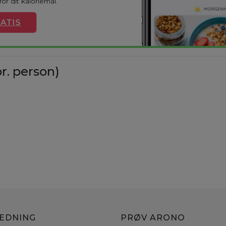
or dit kaloriemål.
ATIS
r. person)
LEDNING
PRØV ARONO