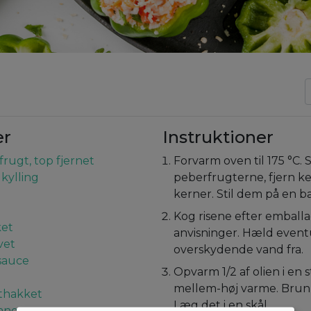
er
Instruktioner
rugt, top fjernet
Forvarm oven til 175 °C.
kylling
peberfrugterne, fjern k
kerner. Stil dem på en b
Kog risene efter emball
ket
anvisninger. Hæld event
vet
overskydende vand fra.
sauce
Opvarm 1/2 af olien i en
mellem-høj varme. Brun 
nthakket
Læg det i en skål.
gano