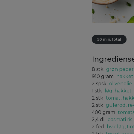
50 min. total
Ingrediens
8
stk
grøn peberf
910
gram
hakket 
2
spsk
olivenolie
1
stk
løg, hakket
2
stk
tomat, hak
2
stk
gulerod, re
400
gram
tomat
2,4
dl
basmati ris
2
fed
hvidløg, fi
2
tsk
tørret ore