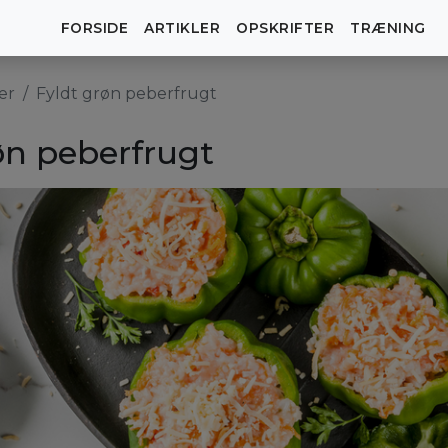
FORSIDE
ARTIKLER
OPSKRIFTER
TRÆNING
er
Fyldt grøn peberfrugt
øn peberfrugt