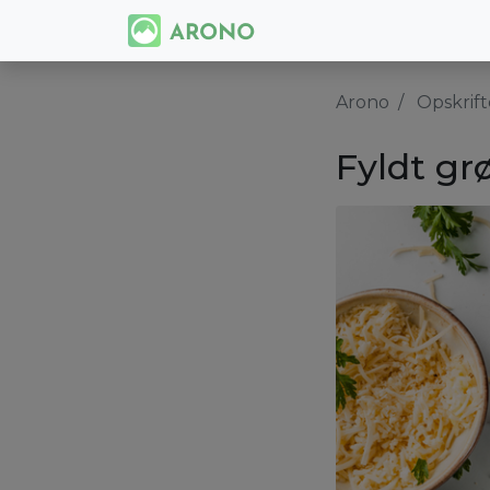
Arono
Opskrift
Fyldt gr