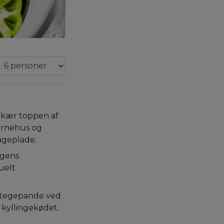
 Skær toppen af
ernehus og
ageplade.
agens
uelt
 stegepande ved
kyllingekødet.