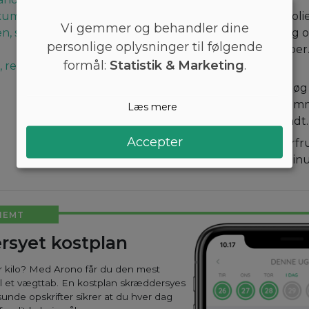
ikum
Tilføj den resterende olie 
Vi gemmer og behandler dine
n, stødt
stegepanden. Tilføj løg 
personlige oplysninger til følgende
Krydr med salt og peber.
formål:
Statistik & Marketing
.
, revet
omtrent 3 minutter.
Rør tomatsauce, hvidløg o
med oregano, spidskomme
Læs mere
salt og peber. Rør rundt.
Accepter
Øs blandingen i peberfru
på toppen. Bag i 30 minu
NEMT
rsyet kostplan
ar kilo? Med Arono får du den mest
til et vægttab. En kostplan skræddersyes
sunde opskrifter sikrer at du hver dag