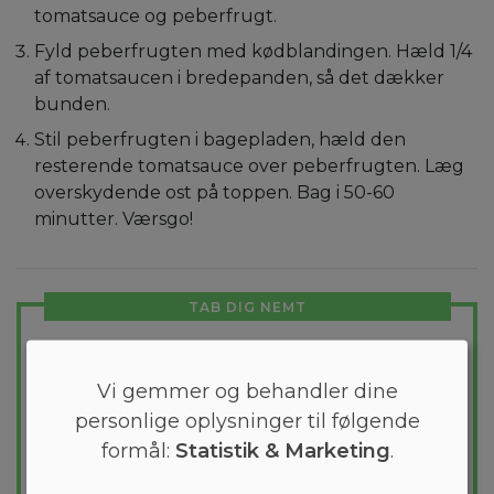
tomatsauce og peberfrugt.
Fyld peberfrugten med kødblandingen. Hæld 1/4
af tomatsaucen i bredepanden, så det dækker
bunden.
Stil peberfrugten i bagepladen, hæld den
resterende tomatsauce over peberfrugten. Læg
overskydende ost på toppen. Bag i 50-60
minutter. Værsgo!
TAB DIG NEMT
Skræddersyet kostplan
Vi gemmer og behandler dine
Vil du tabe et par kilo? Med Arono får du
personlige oplysninger til følgende
den mest effektive guide til et vægttab. En
kostplan skræddersyes til dig og 1000+
formål:
Statistik & Marketing
.
sunde opskrifter sikrer at du hver dag