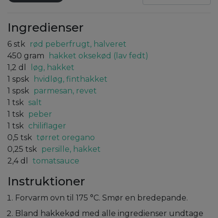
Ingredienser
6
stk
rød peberfrugt, halveret
450
gram
hakket oksekød (lav fedt)
1,2
dl
løg, hakket
1
spsk
hvidløg, finthakket
1
spsk
parmesan, revet
1
tsk
salt
1
tsk
peber
1
tsk
chiliflager
0,5
tsk
tørret oregano
0,25
tsk
persille, hakket
2,4
dl
tomatsauce
Instruktioner
Forvarm ovn til 175 °C. Smør en bredepande.
Bland hakkekød med alle ingredienser undtage