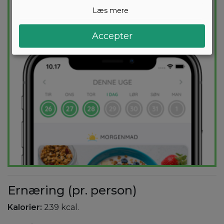
holder dig indenfor dit kaloriemål.
Læs mere
PRØV
GRATIS
Accepter
Ernæring (pr. person)
Kalorier:
239 kcal.