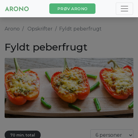
PRØV ARONO
Arono
Opskrifter
Fyldt peberfrugt
Fyldt peberfrugt
70 min. total