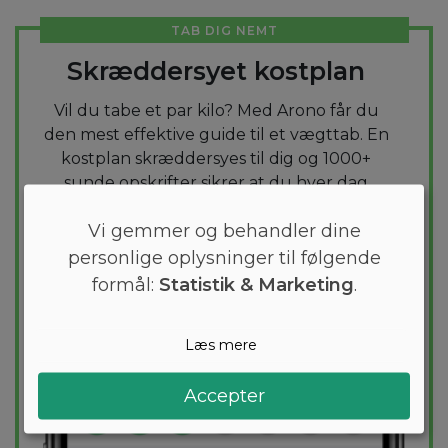
TAB DIG NEMT
Skræddersyet kostplan
Vil du tabe et par kilo? Med Arono får du
den mest effektive guide til et vægttab. En
kostplan skræddersyes til dig og 1000+
sunde opskrifter sikrer at du hver dag
holder dig indenfor dit kaloriemål.
Vi gemmer og behandler dine
personlige oplysninger til følgende
PRØV
GRATIS
formål:
Statistik & Marketing
.
Læs mere
Accepter