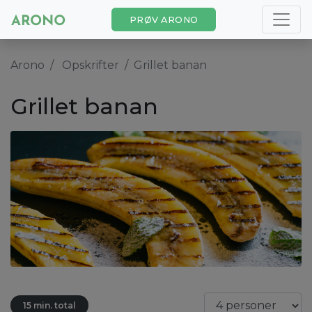
PRØV ARONO
Arono
Opskrifter
Grillet banan
Grillet banan
15 min. total