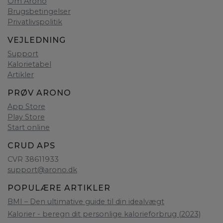
Om Arono
Brugsbetingelser
Privatlivspolitik
VEJLEDNING
Support
Kalorietabel
Artikler
PRØV ARONO
App Store
Play Store
Start online
CRUD APS
CVR 38611933
support@arono.dk
POPULÆRE ARTIKLER
BMI – Den ultimative guide til din idealvægt
Kalorier - beregn dit personlige kalorieforbrug (2023)