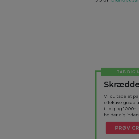
TAB DIG 
Skrædde
Vil du tabe et p
effektive guide 
til dig og 1000+ 
holder dig indenf
PRØV
GR