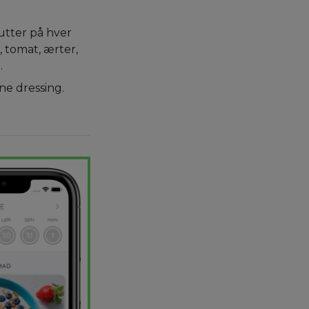
nutter på hver
i, tomat, ærter,
.
ne dressing.