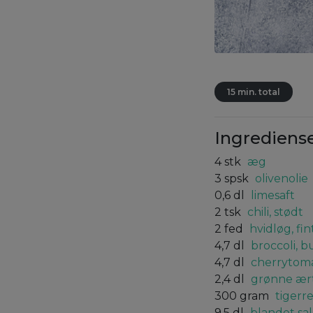
15 min. total
Ingrediens
4
stk
æg
3
spsk
olivenolie
0,6
dl
limesaft
2
tsk
chili, stødt
2
fed
hvidløg, fi
4,7
dl
broccoli, b
4,7
dl
cherrytoma
2,4
dl
grønne ært
300
gram
tigerr
9,5
dl
blandet sal