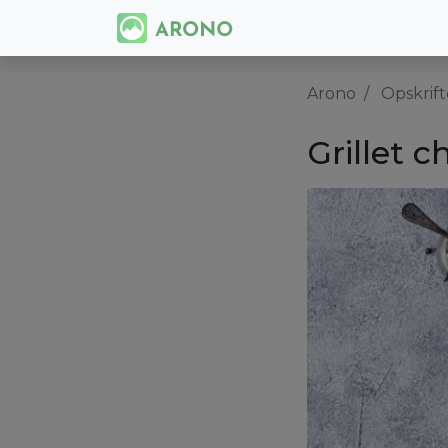
Arono
Opskrift
Grillet c