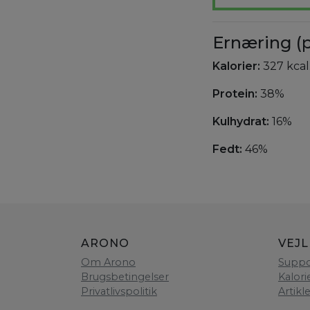
Ernæring (p
Kalorier:
327 kcal
Protein:
38%
Kulhydrat:
16%
Fedt:
46%
ARONO
VEJ
Om Arono
Suppo
Brugsbetingelser
Kalori
Privatlivspolitik
Artikl