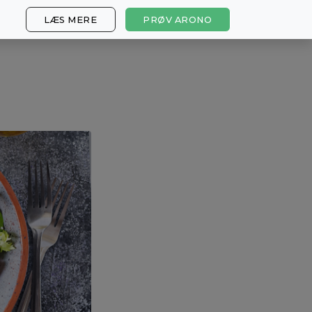
LÆS MERE
PRØV ARONO