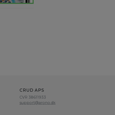
CRUD APS
CVR 38611933
support@arono.dk