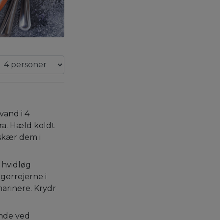
and i 4
ra. Hæld koldt
skær dem i
g hvidløg
gerrejerne i
arinere. Krydr
nde ved