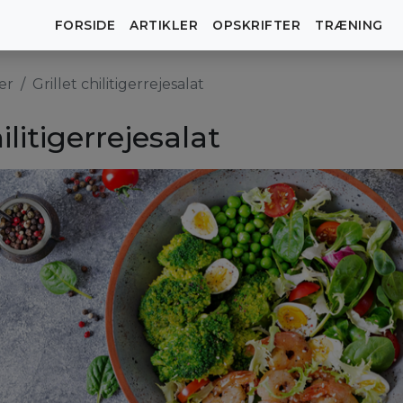
FORSIDE
ARTIKLER
OPSKRIFTER
TRÆNING
er
Grillet chilitigerrejesalat
hilitigerrejesalat