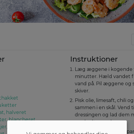
er
Instruktioner
Læg æggene i kogende v
minutter. Hæld vandet f
vand på. Pil æggene og 
skiver.
nthakket
Pisk olie, limesaft, chili o
uketter
sammen i en skål. Vend ti
t, halveret
dressingen og lad dem m
er, blancheret
med salt og peber.
ejer, blancheret
Opvarm en non-stick pa
at