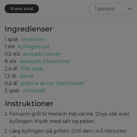
15 min. total
Ingredienser
1
spsk
olivenolie
1
stk
kyllingebryst
0,5
stk
avocado i skiver
8
stk
asparges, blancheret
2,4
dl
frisé salat
1,2
dl
spinat
0,6
dl
grønne ærter, blancheret
2
spsk
citronsaft
Instruktioner
Forvarm grill til mellem-høj varme. Dryp olie over
kyllingen. Krydr med salt og peber.
Læg kyllingen på grillen. Grill den i 4-5 minutter