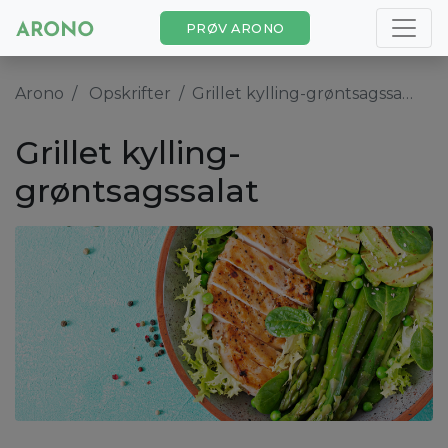
PRØV ARONO
Arono
Opskrifter
Grillet kylling-grøntsagssalat
Grillet kylling-
grøntsagssalat