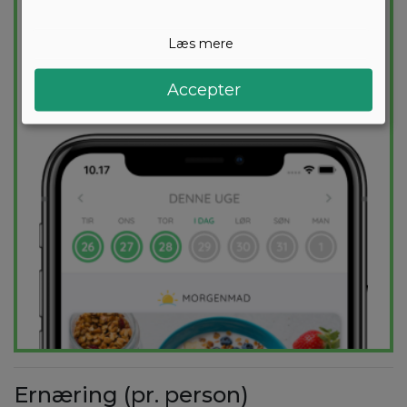
kostplan skræddersyes til dig og 1000+
sunde opskrifter sikrer at du hver dag
Læs mere
holder dig indenfor dit kaloriemål.
Accepter
PRØV
GRATIS
Ernæring (pr. person)