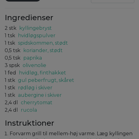
Ingredienser
2
stk
kyllingebryst
1
tsk
hvidløgspulver
1
tsk
spidskommen, stødt
0,5
tsk
koriander, stødt
0,5
tsk
paprika
3
spsk
olivenolie
1
fed
hvidløg, finthakket
1
stk
gul peberfrugt, skåret
1
stk
rødløg i skiver
1
stk
aubergine i skiver
2,4
dl
cherrytomat
2,4
dl
rucola
Instruktioner
Forvarm grill til mellem-høj varme. Læg kyllingen