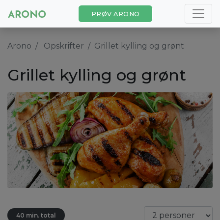
PRØV ARONO
Arono
Opskrifter
Grillet kylling og grønt
Grillet kylling og grønt
40 min. total