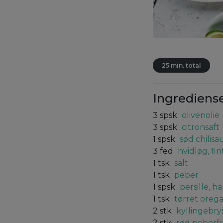
25 min. total
Ingrediens
3
spsk
olivenolie
3
spsk
citronsaft
1
spsk
sød chilisa
3
fed
hvidløg, fi
1
tsk
salt
1
tsk
peber
1
spsk
persille, h
1
tsk
tørret oreg
2
stk
kyllingebrys
2
stk
rød peberfr