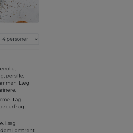
enolie,
g, persille,
 sammen. Læg
rinere.
varme. Tag
, peberfrugt,
ie. Læg
l dem i omtrent