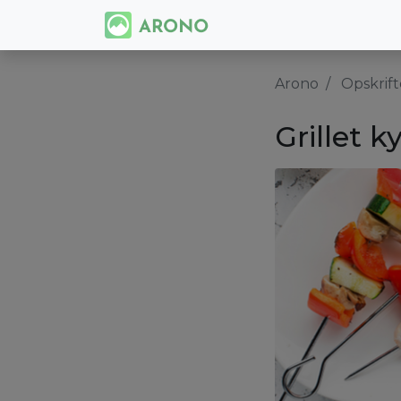
Arono
Opskrift
Grillet k