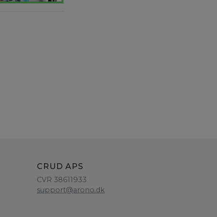
CRUD APS
CVR 38611933
support@arono.dk