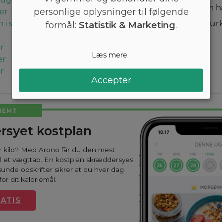
15 minutter, vend dem ha
personlige oplysninger til følgende
ver
i skiver
Server med spinat, agur
formål:
Statistik & Marketing
.
radise. Værsgo!
er
Læs mere
er
er
Accepter
NEMT
rsyet kostplan
ar kilo? Med Arono får du den mest
til et vægttab. En kostplan skræddersyes
sunde opskrifter sikrer at du hver dag
or dit kaloriemål.
ATIS