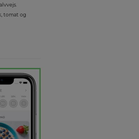
lvvejs.
k, tomat og