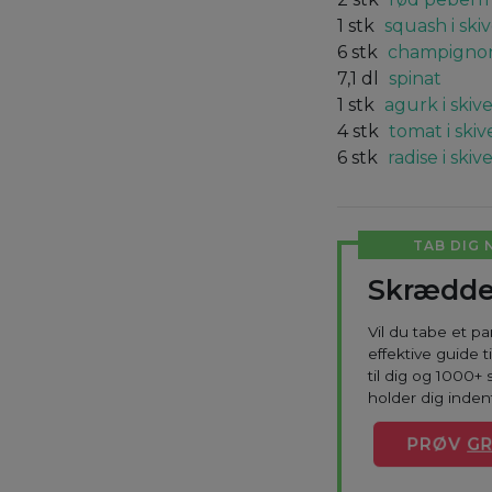
1
stk
squash i ski
6
stk
champignon 
7,1
dl
spinat
1
stk
agurk i skiv
4
stk
tomat i skiv
6
stk
radise i skiv
TAB DIG 
Skrædde
Vil du tabe et p
effektive guide 
til dig og 1000+ 
holder dig indenf
PRØV
GR