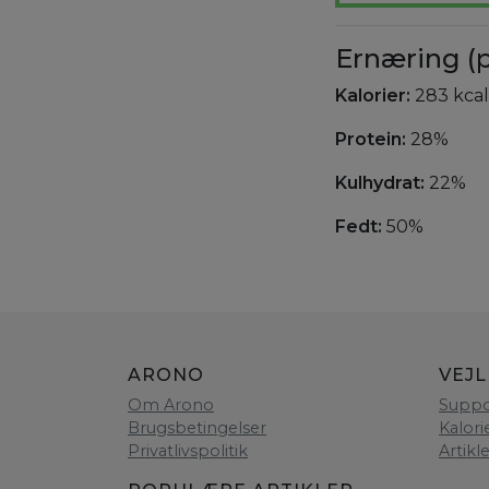
Ernæring (p
Kalorier:
283 kcal
Protein:
28%
Kulhydrat:
22%
Fedt:
50%
ARONO
VEJ
Om Arono
Suppo
Brugsbetingelser
Kalori
Privatlivspolitik
Artikl