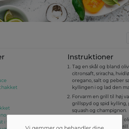
er
Instruktioner
Tag en skål og bland oliv
citronsaft, sriracha, hvidlø
uce
oregano, salt og peber
nthakket
kyllingen i og lad den ma
Forvarm en grill til høj 
grillspyd og spid kylling
akket
squash og champignon.
ano
Pensel grillristen med ol
t i tern
grillspydende på og gril
Vi gemmer og behandler dine
ugt, skåret