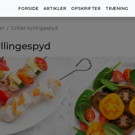
FORSIDE
ARTIKLER
OPSKRIFTER
TRÆNING
er
Grillet kyllingespyd
yllingespyd