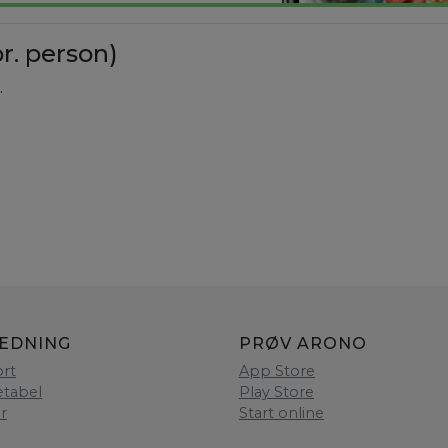
r. person)
.
LEDNING
PRØV ARONO
rt
App Store
etabel
Play Store
er
Start online