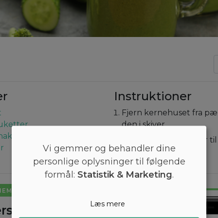
er
Instruktioner
t
Fjern kernehuset fra p
buketter
den i skiver.
 hakket
Tilføj alle ingredienser til
Vi gemmer og behandler dine
er
Værsgo!
personlige oplysninger til følgende
formål:
Statistik & Marketing
.
NEMT
Læs mere
rsyet kostplan