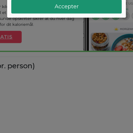
Accepter
ar kilo? Med Arono får du den mest
til et vægttab. En kostplan skræddersyes
sunde opskrifter sikrer at du hver dag
or dit kaloriemål.
ATIS
r. person)