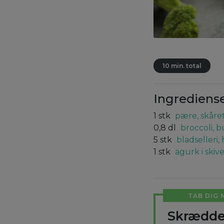
10 min. total
Ingrediens
1
stk
pære, skåre
0,8
dl
broccoli, 
5
stk
bladselleri,
1
stk
agurk i skiv
TAB DIG 
Skrædde