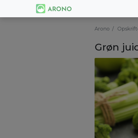
Arono
Opskrift
Grøn jui