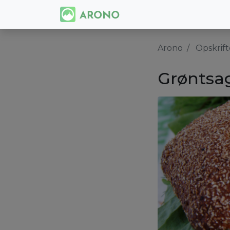
Arono
Opskrift
Grøntsa