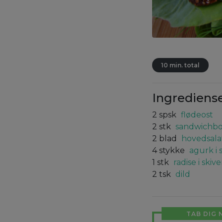
10 min. total
Ingrediens
2
spsk
flødeost
2
stk
sandwichbol
2
blad
hovedsala
4
stykke
agurk i 
1
stk
radise i skive
2
tsk
dild
TAB DIG 