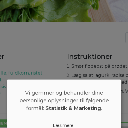
er
Instruktioner
Smør flødeost på brødet
le, fuldkorn, ristet
Læg salat, agurk, radise 
t
underbollen. Krydr med 
skiver
Afslut med overbollen. 
Vi gemmer og behandler dine
r
personlige oplysninger til følgende
formål:
Statistik & Marketing
.
NEMT
Læs mere