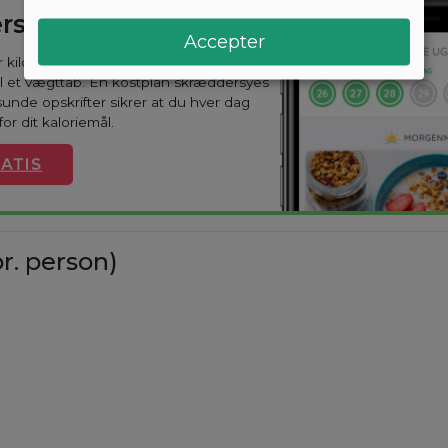
rsyet kostplan
Accepter
ar kilo? Med Arono får du den mest
til et vægttab. En kostplan skræddersyes
sunde opskrifter sikrer at du hver dag
or dit kaloriemål.
ATIS
r. person)