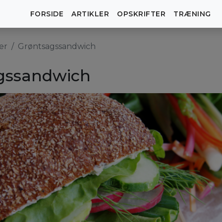
FORSIDE
ARTIKLER
OPSKRIFTER
TRÆNING
er
Grøntsagssandwich
gssandwich