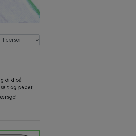
.
og dild på
salt og peber.
Værsgo!