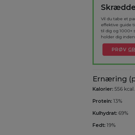
Skrædde
Vil du tabe et p
effektive guide 
til dig og 1000+ 
holder dig indenf
PRØV
GR
Ernæring (p
Kalorier:
556 kcal.
Protein:
13%
Kulhydrat:
69%
Fedt:
19%