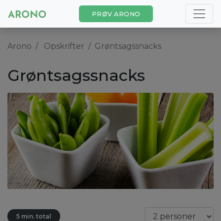
PRØV ARONO
Arono
Opskrifter
Grøntsagssnacks
Grøntsagssnacks
5 min. total