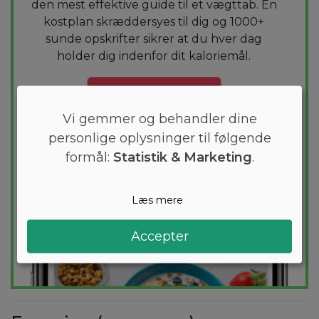
den mest effektive guide til et vægttab. En
kostplan skræddersyes til dig og 1000+
sunde opskrifter sikrer at du hver dag
holder dig indenfor dit kaloriemål.
PRØV
GRATIS
Vi gemmer og behandler dine
personlige oplysninger til følgende
formål:
Statistik & Marketing
.
Læs mere
Accepter