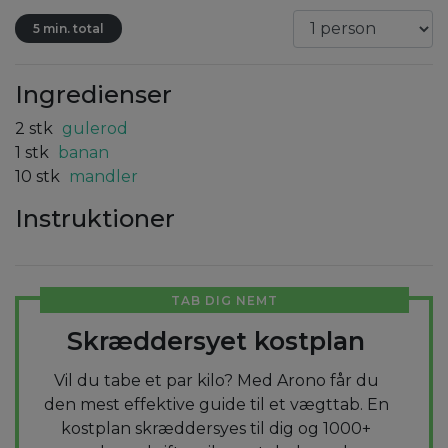
5 min. total
Ingredienser
2
stk
gulerod
1
stk
banan
10
stk
mandler
Instruktioner
TAB DIG NEMT
Skræddersyet kostplan
Vil du tabe et par kilo? Med Arono får du
den mest effektive guide til et vægttab. En
kostplan skræddersyes til dig og 1000+