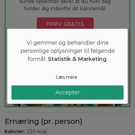
sunde opskrifter sikrer at du hver dag
holder dig indenfor dit kaloriemål.
PRØV
GRATIS
Vi gemmer og behandler dine
personlige oplysninger til følgende
formål:
Statistik & Marketing
.
Læs mere
Accepter
Ernæring (pr. person)
Kalorier:
220 kcal.