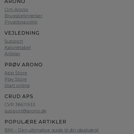
ARONO
Om Arono
Brugsbetingelser
Privatlivspolitik
VEJLEDNING
Support
Kalorietabel
Artikler
PRØV ARONO
App Store
Play Store
Start online
CRUD APS
CVR 38611933
support@arono.dk
POPULÆRE ARTIKLER
BMI – Den ultimative guide til din idealvægt