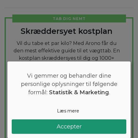
TAB DIG NEMT
Skræddersyet kostplan
Vil du tabe et par kilo? Med Arono får du
den mest effektive guide til et vægttab. En
kostplan skræddersyes til dig og 1000+
sunde opskrifter sikrer at du hver dag
holder dig indenfor dit kaloriemål.
Vi gemmer og behandler dine
personlige oplysninger til følgende
PRØV
GRATIS
formål:
Statistik & Marketing
.
Læs mere
Accepter