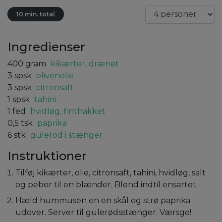
10 min. total
Ingredienser
400
gram
kikærter, drænet
3
spsk
olivenolie
3
spsk
citronsaft
1
spsk
tahini
1
fed
hvidløg, finthakket
0,5
tsk
paprika
6
stk
gulerod i stænger
Instruktioner
Tilføj kikærter, olie, citronsaft, tahini, hvidløg, salt
og peber til en blænder. Blend indtil ensartet.
Hæld hummusen en en skål og strø paprika
udover. Server til gulerødsstænger. Værsgo!