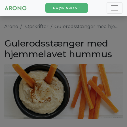
PRØV ARONO
Arono
Opskrifter
Gulerodsstænger med hjemmelavet hummus
Gulerodsstænger med
hjemmelavet hummus