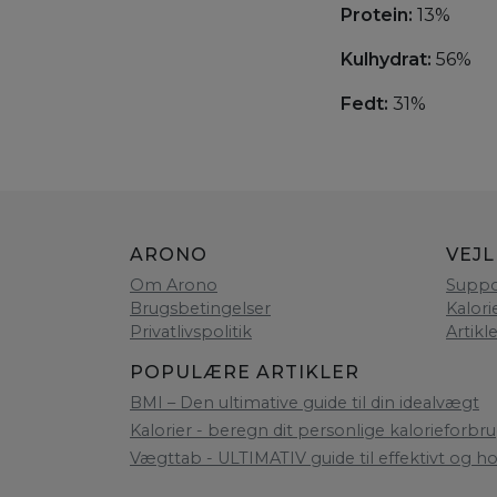
Protein:
13%
Kulhydrat:
56%
Fedt:
31%
ARONO
VEJ
Om Arono
Suppo
Brugsbetingelser
Kalori
Privatlivspolitik
Artikl
POPULÆRE ARTIKLER
BMI – Den ultimative guide til din idealvægt
Kalorier - beregn dit personlige kalorieforbru
Vægttab - ULTIMATIV guide til effektivt og h