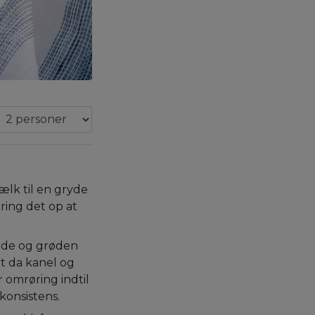
ælk til en gryde
ring det op at
øde og grøden
t da kanel og
r omrøring indtil
onsistens.