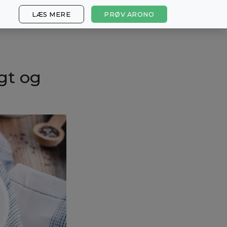
LÆS MERE
PRØV ARONO
gt og