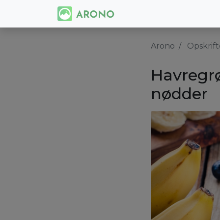
Arono
Opskrift
Havregr
nødder