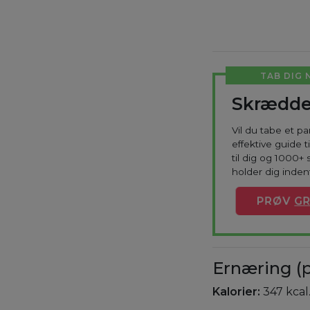
TAB DIG 
Skrædde
Vil du tabe et p
effektive guide 
til dig og 1000+ 
holder dig indenf
PRØV
GR
Ernæring (p
Kalorier:
347 kcal