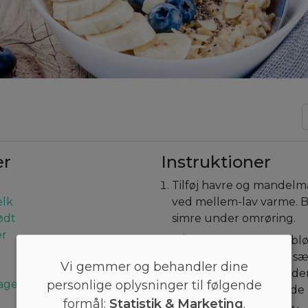
er
Instruktioner
Tilføj havre og mandelm
lk
ved mellem-lav varme. B
ødt
simre under omrøring.
er
Når havregrynene er bl
begynder at tyknes tilsæ
Vi gemmer og behandler dine
salt. Lad den simre unde
personlige oplysninger til følgende
ager
den opnår den ønskede k
formål:
Statistik & Marketing
.