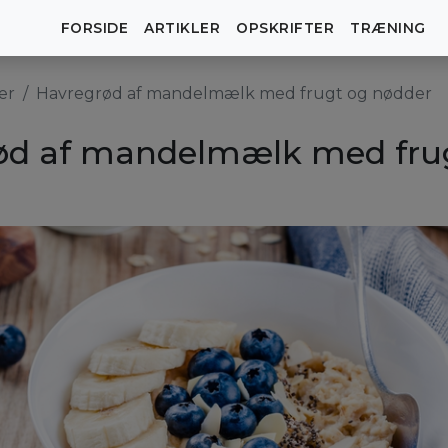
FORSIDE
ARTIKLER
OPSKRIFTER
TRÆNING
er
Havregrød af mandelmælk med frugt og nødder
ød af mandelmælk med fru