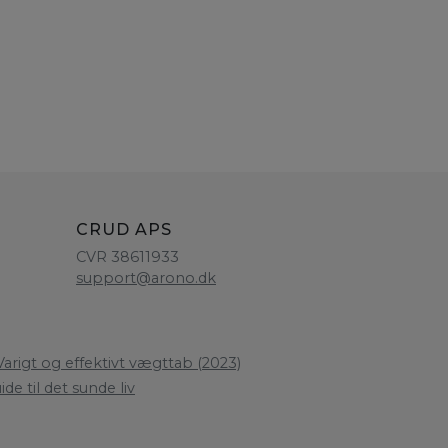
CRUD APS
CVR 38611933
support@arono.dk
arigt og effektivt vægttab (2023)
de til det sunde liv