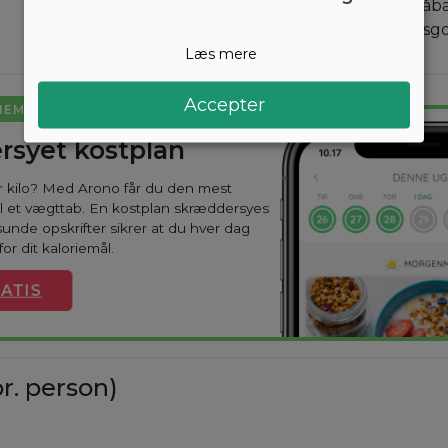
Server med banan, blåbæ
mandler ovenpå. Værsgo
Læs mere
Accepter
NEMT
rsyet kostplan
ar kilo? Med Arono får du den mest
til et vægttab. En kostplan skræddersyes
sunde opskrifter sikrer at du hver dag
or dit kaloriemål.
ATIS
r. person)
.