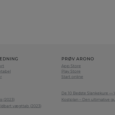
LEDNING
PRØV ARONO
rt
App Store
etabel
Play Store
er
Start online
De 10 Bedste Slankekure — V
g (2023)
Kostplan – Den ultimative gui
oldbart vægttab (2023)