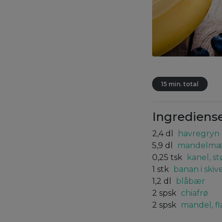
15 min. total
Ingrediens
2,4
dl
havregryn
5,9
dl
mandelmæ
0,25
tsk
kanel, st
1
stk
banan i skiv
1,2
dl
blåbær
2
spsk
chiafrø
2
spsk
mandel, fl