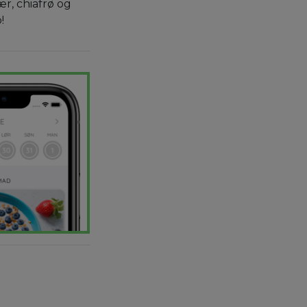
r, chiafrø og
!