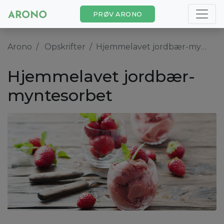
PRØV ARONO
Arono
Opskrifter
Hjemmelavet jordbær-myntesorbet
Hjemmelavet jordbær-
myntesorbet