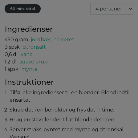
60 min. total
Ingredienser
450
gram
jordbær, halveret
3
spsk
citronsaft
0,6
dl
vand
1,2
dl
agave sirup
1
spsk
mynte
Instruktioner
Tilføj alle ingredienser til en blender. Blend indtil
ensartet.
Skrab det i en beholder og frys det i 1 time.
Brug en stavblender til at blende det igen.
Server straks, pyntet med mynte og citronskal.
Værsgo!