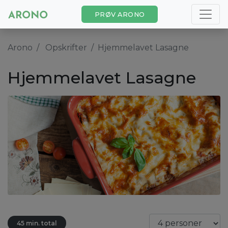
PRØV ARONO
Arono
Opskrifter
Hjemmelavet Lasagne
Hjemmelavet Lasagne
45 min. total