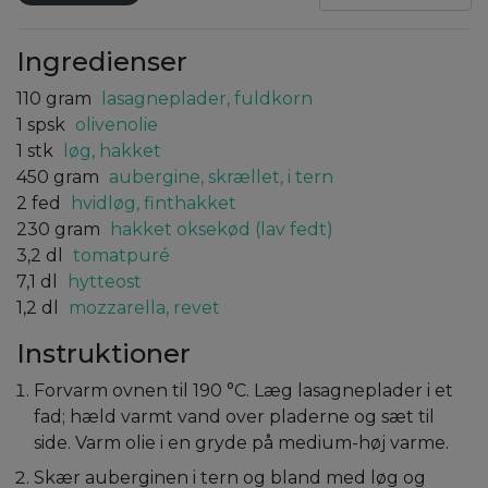
Ingredienser
110
gram
lasagneplader, fuldkorn
1
spsk
olivenolie
1
stk
løg, hakket
450
gram
aubergine, skrællet, i tern
2
fed
hvidløg, finthakket
230
gram
hakket oksekød (lav fedt)
3,2
dl
tomatpuré
7,1
dl
hytteost
1,2
dl
mozzarella, revet
Instruktioner
Forvarm ovnen til 190 °C. Læg lasagneplader i et
fad; hæld varmt vand over pladerne og sæt til
side. Varm olie i en gryde på medium-høj varme.
Skær auberginen i tern og bland med løg og