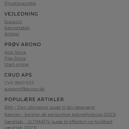
Privatlivspolitik
VEJLEDNING
Support
Kalorietabel
Artikler
PRØV ARONO
App Store
Play Store
Start online
CRUD APS
CVR 38611933
support@arono.dk
POPULÆRE ARTIKLER
BMI – Den ultimative guide til din idealvægt
Kalorier - beregn dit personlige kalorieforbrug (2023)
Vægttab - ULTIMATIV guide til effektivt og holdbart
vægttab (2023)