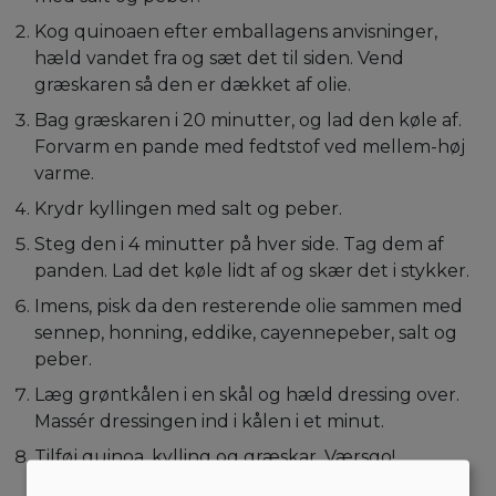
Kog quinoaen efter emballagens anvisninger,
hæld vandet fra og sæt det til siden. Vend
græskaren så den er dækket af olie.
Bag græskaren i 20 minutter, og lad den køle af.
Forvarm en pande med fedtstof ved mellem-høj
varme.
Krydr kyllingen med salt og peber.
Steg den i 4 minutter på hver side. Tag dem af
panden. Lad det køle lidt af og skær det i stykker.
Imens, pisk da den resterende olie sammen med
sennep, honning, eddike, cayennepeber, salt og
peber.
Læg grøntkålen i en skål og hæld dressing over.
Massér dressingen ind i kålen i et minut.
Tilføj quinoa, kylling og græskar. Værsgo!