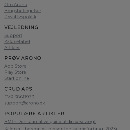
Om Arono
Brugsbetingelser
Privatlivspolitik
VEJLEDNING
Support
Kalorietabel
Artikler
PRØV ARONO
App Store
Play Store
Start online
CRUD APS
CVR 38611933
support@arono.dk
POPULÆRE ARTIKLER
BMI – Den ultimative guide til din idealvægt
Kalorier - beregn dit personlige kalorieforbrug (2023)