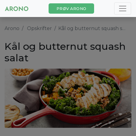
PRØV ARONO
Arono
Opskrifter
Kål og butternut squash salat
Kål og butternut squash
salat