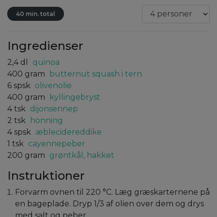
40 min. total
Ingredienser
2,4
dl
quinoa
400
gram
butternut squash i tern
6
spsk
olivenolie
400
gram
kyllingebryst
4
tsk
dijonsennep
2
tsk
honning
4
spsk
æblecidereddike
1
tsk
cayennepeber
200
gram
grøntkål, hakket
Instruktioner
Forvarm ovnen til 220 °C. Læg græskarternene på
en bageplade. Dryp 1/3 af olien over dem og drys
med salt og peber.